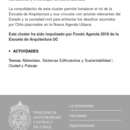
La consolidación de este cluster permite fortalecer el rol de la
Escuela de Arquitectura y sus vínculos con actores relevantes del
Estado y la sociedad civil para enfrentar los desafíos asumidos
por Chile plasmados en la Nueva Agenda Urbana.
Este cluster ha sido impulsado por Fondo Agenda 2018 de la
Escuela de Arquitectura UC
ACTIVIDADES
Temas:
Materiales, Sistemas Edificatorios y Sustentabilidad
|
Seminario Regeneración Urbano Habitacional. Hacer ciudad
Ciudad y Paisaje
desde las oportunidades
- 14 noviembre 2018
El encuentro busca presentar y discutir propuestas de
regeneración urbana y habitacional generadas desde la Escuela de
Arquitectura UC, dialogando con la política pública y la forma en
que esta opera actualmente. Las propuestas serán comentadas y
discutidas por académicos y tomadores de decisiones del ámbito
de las políticas públicas:
La Universidad
Fredreric Druot , arquitecto fundador de PLUS
Luis Eduardo Bresciani, Director EARQ UC
Facultades
Claudio Castro, Alcalde de Renca
Organizaciones
Guillermo Rolando, subsecretario MINVU