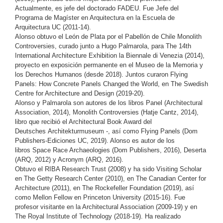
Actualmente, es jefe del doctorado FADEU. Fue Jefe del
Programa de Magíster en Arquitectura en la Escuela de
Arquitectura UC (2011-14).
Alonso obtuvo el León de Plata por el Pabellón de Chile Monolith
Controversies, curado junto a Hugo Palmarola, para The 14th
International Architecture Exhibition la Biennale di Venezia (2014),
proyecto en exposición permanente en el Museo de la Memoria y
los Derechos Humanos (desde 2018). Juntos curaron Flying
Panels: How Concrete Panels Changed the World, en The Swedish
Centre for Architecture and Design (2019-20).
Alonso y Palmarola son autores de los libros Panel (Architectural
Association, 2014), Monolith Controversies (Hatje Cantz, 2014),
libro que recibió el Architectural Book Award del
Deutsches Architekturmuseum -, así como Flying Panels (Dom
Publishers-Ediciones UC, 2019). Alonso es autor de los
libros Space Race Archaeologies (Dom Publishers, 2016), Deserta
(ARQ, 2012) y Acronym (ARQ, 2016).
Obtuvo el RIBA Research Trust (2008) y ha sido Visiting Scholar
en The Getty Research Center (2010), en The Canadian Center for
Architecture (2011), en The Rockefeller Foundation (2019), así
como Mellon Fellow en Princeton University (2015-16). Fue
profesor visitante en la Architectural Association (2009-19) y en
The Royal Institute of Technology (2018-19). Ha realizado