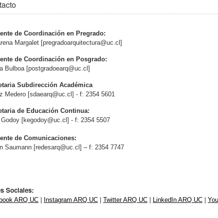
tacto
tente de Coordinación en Pregrado:
rena Margalet [
pregradoarquitectura@uc.cl
]
tente de Coordinación en Posgrado:
na Bulboa [
postgradoearq@uc.cl
]
etaria Subdirección Académica
z Medero [
sdaearq@uc.cl
] - f: 2354 5601
etaria de Educación Continua:
 Godoy [
kegodoy@uc.cl
] - f: 2354 5507
tente de Comunicaciones:
ín Saumann [
redesarq@uc.cl
] – f: 2354 7747
s Sociales:
book ARQ UC
|
Instagram ARQ UC
|
Twitter ARQ UC
|
LinkedIn ARQ UC
|
Yo