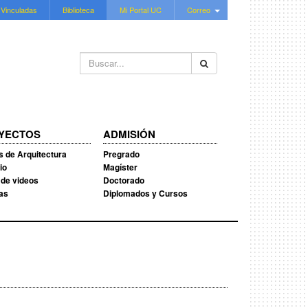
 Vinculadas
Biblioteca
Mi Portal UC
Correo
Buscar...
YECTOS
ADMISIÓN
s de Arquitectura
Pregrado
io
Magíster
 de videos
Doctorado
ias
Diplomados y Cursos