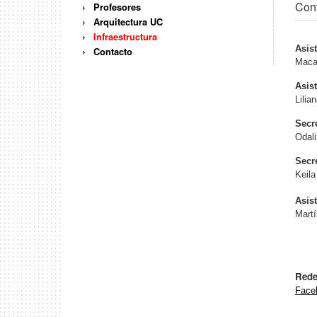
Con
Profesores
Arquitectura UC
Infraestructura
Asis
Contacto
Maca
Asis
Lilia
Secr
Odali
Secr
Keila
Asis
Mart
Rede
Face