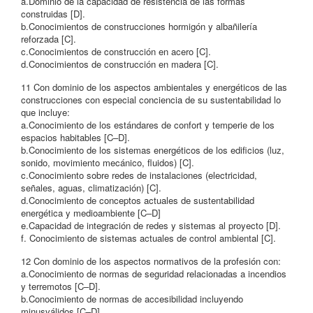
a.Dominio de la capacidad de resistencia de las formas
construidas [D].
b.Conocimientos de construcciones hormigón y albañilería
reforzada [C].
c.Conocimientos de construcción en acero [C].
d.Conocimientos de construcción en madera [C].
11 Con dominio de los aspectos ambientales y energéticos de las
construcciones con especial conciencia de su sustentabilidad lo
que incluye:
a.Conocimiento de los estándares de confort y temperie de los
espacios habitables [C–D].
b.Conocimiento de los sistemas energéticos de los edificios (luz,
sonido, movimiento mecánico, fluidos) [C].
c.Conocimiento sobre redes de instalaciones (electricidad,
señales, aguas, climatización) [C].
d.Conocimiento de conceptos actuales de sustentabilidad
energética y medioambiente [C–D]
e.Capacidad de integración de redes y sistemas al proyecto [D].
f. Conocimiento de sistemas actuales de control ambiental [C].
12 Con dominio de los aspectos normativos de la profesión con:
a.Conocimiento de normas de seguridad relacionadas a incendios
y terremotos [C–D].
b.Conocimiento de normas de accesibilidad incluyendo
minusválidos [C–D].