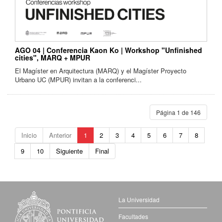
AGO 04 | Conferencia Kaon Ko | Workshop "Unfinished
cities", MARQ + MPUR
El Magíster en Arquitectura (MARQ) y el Magíster Proyecto
Urbano UC (MPUR) invitan a la conferenci...
Página 1 de 146
Inicio
Anterior
1
2
3
4
5
6
7
8
9
10
Siguiente
Final
La Universidad
Facultades