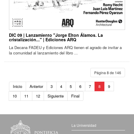
DIC 09 | Lanzamiento "Jorge Elton Álamos. La
cristalización..." | Ediciones ARQ
La Decana FADEU y Ediciones ARQ tienen el agrado de invitar a
la comunidad al lanzamiento del libro ...
Página 8 de 146
Inicio
Anterior
3
4
5
6
7
8
9
10
11
12
Siguiente
Final
La Universidad