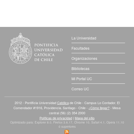
La Universidad
Facultades
Organizaciones
Bibliotecas
Mi Portal UC
Correo UC
2012 - Pontificia Universidad
Católica
de Chile - Campus Lo Contador. El
Comendador #1916, Providencia. Santiago - Chile -
¿Cómo llegar?
- Mesa
central (56) (2) 354 2000
Políticas de privacidad
|
Mapa del sitio
Optimizado para: Explorer 8.0, Firefox 3.6.17, Chrome 10, Safari 4.1, Opera 11.10
ó superiores