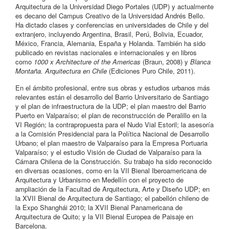
Arquitectura de la Universidad Diego Portales (UDP) y actualmente
es decano del Campus Creativo de la Universidad Andrés Bello.
Ha dictado clases y conferencias en universidades de Chile y del
extranjero, incluyendo Argentina, Brasil, Perú, Bolivia, Ecuador,
México, Francia, Alemania, España y Holanda. También ha sido
publicado en revistas nacionales e internacionales y en libros
como
1000 x Architecture of the Americas
(Braun, 2008) y
Blanca
Montaña. Arquitectura en Chile
(Ediciones Puro Chile, 2011).
En el ámbito profesional, entre sus obras y estudios urbanos más
relevantes están el desarrollo del Barrio Universitario de Santiago
y el plan de infraestructura de la UDP; el plan maestro del Barrio
Puerto en Valparaíso; el plan de reconstrucción de Peralillo en la
VI Región; la contrapropuesta para el Nudo Vial Estoril; la asesoría
a la Comisión Presidencial para la Política Nacional de Desarrollo
Urbano; el plan maestro de Valparaíso para la Empresa Portuaria
Valparaíso; y el estudio Visión de Ciudad de Valparaíso para la
Cámara Chilena de la Construcción. Su trabajo ha sido reconocido
en diversas ocasiones, como en la VII Bienal Iberoamericana de
Arquitectura y Urbanismo en Medellín con el proyecto de
ampliación de la Facultad de Arquitectura, Arte y Diseño UDP; en
la XVII Bienal de Arquitectura de Santiago; el pabellón chileno de
la Expo Shanghái 2010; la XVII Bienal Panamericana de
Arquitectura de Quito; y la VII Bienal Europea de Paisaje en
Barcelona.