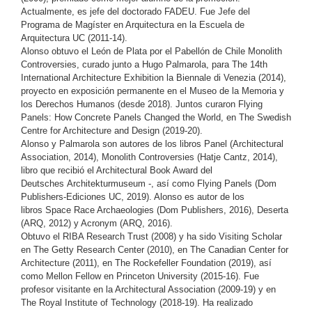
Actualmente, es jefe del doctorado FADEU. Fue Jefe del
Programa de Magíster en Arquitectura en la Escuela de
Arquitectura UC (2011-14).
Alonso obtuvo el León de Plata por el Pabellón de Chile Monolith
Controversies, curado junto a Hugo Palmarola, para The 14th
International Architecture Exhibition la Biennale di Venezia (2014),
proyecto en exposición permanente en el Museo de la Memoria y
los Derechos Humanos (desde 2018). Juntos curaron Flying
Panels: How Concrete Panels Changed the World, en The Swedish
Centre for Architecture and Design (2019-20).
Alonso y Palmarola son autores de los libros Panel (Architectural
Association, 2014), Monolith Controversies (Hatje Cantz, 2014),
libro que recibió el Architectural Book Award del
Deutsches Architekturmuseum -, así como Flying Panels (Dom
Publishers-Ediciones UC, 2019). Alonso es autor de los
libros Space Race Archaeologies (Dom Publishers, 2016), Deserta
(ARQ, 2012) y Acronym (ARQ, 2016).
Obtuvo el RIBA Research Trust (2008) y ha sido Visiting Scholar
en The Getty Research Center (2010), en The Canadian Center for
Architecture (2011), en The Rockefeller Foundation (2019), así
como Mellon Fellow en Princeton University (2015-16). Fue
profesor visitante en la Architectural Association (2009-19) y en
The Royal Institute of Technology (2018-19). Ha realizado