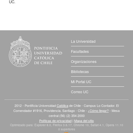
UC.
La Universidad
Facultades
Organizaciones
Bibliotecas
Mi Portal UC
Correo UC
2012 - Pontificia Universidad
Católica
de Chile - Campus Lo Contador. El
Comendador #1916, Providencia. Santiago - Chile -
¿Cómo llegar?
- Mesa
central (56) (2) 354 2000
Políticas de privacidad
|
Mapa del sitio
Optimizado para: Explorer 8.0, Firefox 3.6.17, Chrome 10, Safari 4.1, Opera 11.10
ó superiores