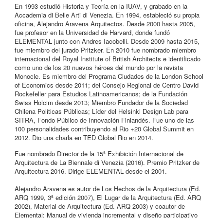
En 1993 estudió Historia y Teoría en la IUAV, y grabado en la
Accademia di Belle Arti di Venezia. En 1994, estableció su propia
oficina, Alejandro Aravena Arquitectos. Desde 2000 hasta 2005,
fue profesor en la Universidad de Harvard, donde fundó
ELEMENTAL junto con Andres Iacobelli. Desde 2009 hasta 2015,
fue miembro del jurado Pritzker. En 2010 fue nombrado miembro
internacional del Royal Institute of British Architects e identificado
como uno de los 20 nuevos héroes del mundo por la revista
Monocle. Es miembro del Programa Ciudades de la London School
of Economics desde 2011; del Consejo Regional de Centro David
Rockefeller para Estudios Latinoamericanos; de la Fundación
Swiss Holcim desde 2013; Miembro Fundador de la Sociedad
Chilena Politicas Públicas; Líder del Helsinki Design Lab para
SITRA, Fondo Público de Innovación Finlandés. Fue uno de las
100 personalidades contribuyendo al Rio +20 Global Summit en
2012. Dio una charla en TED Global Rio en 2014.
Fue nombrado Director de la 15ª Exhibición Internacional de
Arquitectura de La Biennale di Venezia (2016). Premio Pritzker de
Arquitectura 2016. Dirige ELEMENTAL desde el 2001.
Alejandro Aravena es autor de Los Hechos de la Arquitectura (Ed.
ARQ 1999, 3ª edición 2007), El Lugar de la Arquitectura (Ed. ARQ
2002), Material de Arquitectura (Ed. ARQ 2003) y coautor de
Elemental: Manual de vivienda incremental y diseño participativo