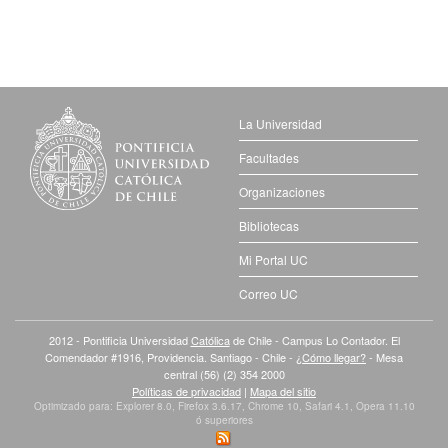
La Universidad
Facultades
Organizaciones
Bibliotecas
Mi Portal UC
Correo UC
2012 - Pontificia Universidad
Católica
de Chile - Campus Lo Contador. El
Comendador #1916, Providencia. Santiago - Chile -
¿Cómo llegar?
- Mesa
central (56) (2) 354 2000
Políticas de privacidad
|
Mapa del sitio
Optimizado para: Explorer 8.0, Firefox 3.6.17, Chrome 10, Safari 4.1, Opera 11.10
ó superiores