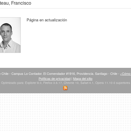
eau, Francisco
Página en actualización
 Chile - Campus Lo Contador. El Comendador #1916, Providencia. Santiago - Chile -
¿Cómo 
Políticas de privacidad
|
Mapa del sitio
Optimizado para: Explorer 8.0, Firefox 3.6.17, Chrome 10, Safari 4.1, Opera 11.10 ó superiores