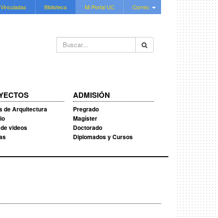
 Vinculadas
Biblioteca
Mi Portal UC
Correo
Buscar...
YECTOS
ADMISIÓN
s de Arquitectura
Pregrado
io
Magíster
 de videos
Doctorado
ias
Diplomados y Cursos