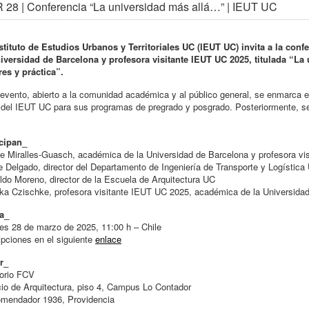
28 | Conferencia “La universidad más allá…” | IEUT UC
nstituto de Estudios Urbanos y Territoriales UC (IEUT UC) invita a la co
niversidad de Barcelona y profesora visitante IEUT UC 2025, titulada “L
es y práctica”.
evento, abierto a la comunidad académica y al público general, se enmarca 
del IEUT UC para sus programas de pregrado y posgrado. Posteriormente, se
icipan_
 Miralles-Guasch, académica de la Universidad de Barcelona y profesora vi
e Delgado, director del Departamento de Ingeniería de Transporte y Logística
do Moreno, director de la Escuela de Arquitectura UC
ka Czischke, profesora visitante IEUT UC 2025, académica de la Universidad
a_
es 28 de marzo de 2025, 11:00 h – Chile
ipciones en el siguiente
enlace
r_
torio FCV
cio de Arquitectura, piso 4, Campus Lo Contador
omendador 1936, Providencia