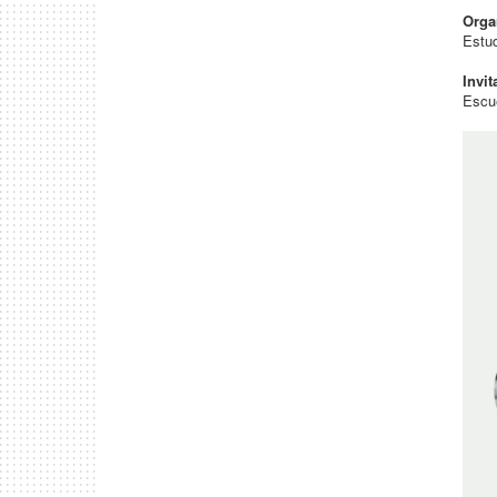
Orga
Estud
Invit
Escue