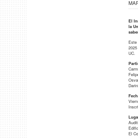
MAR 
El I
la U
saber
Este 
2025 
UC.
Part
Carme
Felip
Osval
Darin
Fech
Viern
Inscr
Luga
Audi
Edifi
El C