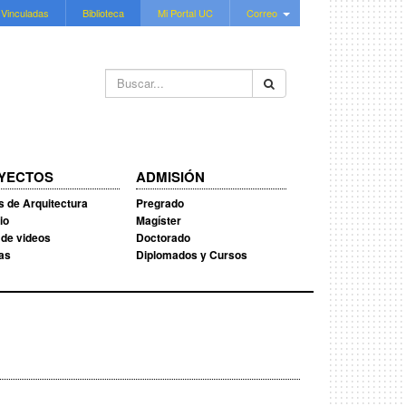
 Vinculadas
Biblioteca
Mi Portal UC
Correo
Buscar...
YECTOS
ADMISIÓN
s de Arquitectura
Pregrado
io
Magíster
 de videos
Doctorado
ias
Diplomados y Cursos