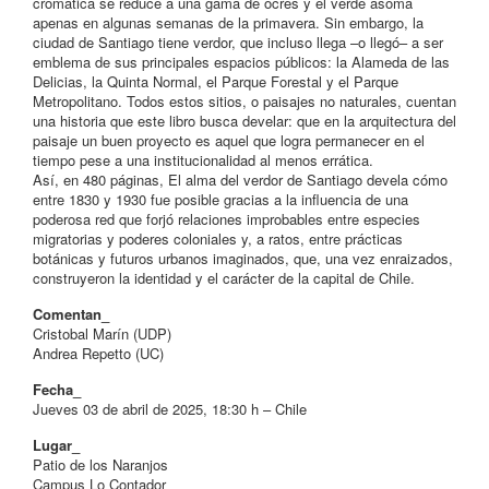
cromática se reduce a una gama de ocres y el verde asoma
apenas en algunas semanas de la primavera. Sin embargo, la
ciudad de Santiago tiene verdor, que incluso llega –o llegó– a ser
emblema de sus principales espacios públicos: la Alameda de las
Delicias, la Quinta Normal, el Parque Forestal y el Parque
Metropolitano. Todos estos sitios, o paisajes no naturales, cuentan
una historia que este libro busca develar: que en la arquitectura del
paisaje un buen proyecto es aquel que logra permanecer en el
tiempo pese a una institucionalidad al menos errática.
Así, en 480 páginas, El alma del verdor de Santiago devela cómo
entre 1830 y 1930 fue posible gracias a la influencia de una
poderosa red que forjó relaciones improbables entre especies
migratorias y poderes coloniales y, a ratos, entre prácticas
botánicas y futuros urbanos imaginados, que, una vez enraizados,
construyeron la identidad y el carácter de la capital de Chile.
Comentan_
Cristobal Marín (UDP)
Andrea Repetto (UC)
Fecha_
Jueves 03 de abril de 2025, 18:30 h – Chile
Lugar_
Patio de los Naranjos
Campus Lo Contador