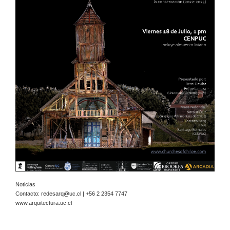
Noticias
Contacto:
redesarq@uc.cl
| +56 2 2354 7747
www.arquitectura.uc.cl