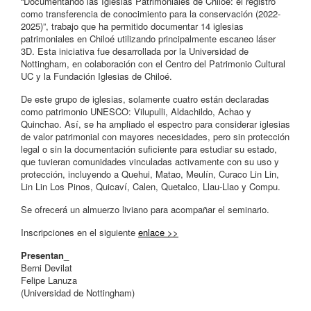
“Documentando las Iglesias Patrimoniales de Chiloé: el registro
como transferencia de conocimiento para la conservación (2022-
2025)”, trabajo que ha permitido documentar 14 iglesias
patrimoniales en Chiloé utilizando principalmente escaneo láser
3D. Esta iniciativa fue desarrollada por la Universidad de
Nottingham, en colaboración con el Centro del Patrimonio Cultural
UC y la Fundación Iglesias de Chiloé.
De este grupo de iglesias, solamente cuatro están declaradas
como patrimonio UNESCO: Vilupulli, Aldachildo, Achao y
Quinchao. Así, se ha ampliado el espectro para considerar iglesias
de valor patrimonial con mayores necesidades, pero sin protección
legal o sin la documentación suficiente para estudiar su estado,
que tuvieran comunidades vinculadas activamente con su uso y
protección, incluyendo a Quehui, Matao, Meulín, Curaco Lin Lin,
Lin Lin Los Pinos, Quicaví, Calen, Quetalco, Llau-Llao y Compu.
Se ofrecerá un almuerzo liviano para acompañar el seminario.
Inscripciones en el siguiente
enlace >>
Presentan_
Berni Devilat
Felipe Lanuza
(Universidad de Nottingham)