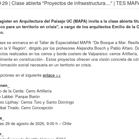
29 | Clase abierta "Proyectos de infraestructura...." | TES MAP
gister en Arquitectura del Paisaje UC (MAPA) invita a la clase abierta ti
co para un territorio en crisis", a cargo de los arquitectos Emilio de la
do.
ase se enmarca en el Taller de Especialidad MAPA "De Bosque a Mar: Resilienc
n la V Región", dirigido por los profesores Alejandra Bosch y Pablo Alfaro. Du
ctos realizados en los cerros y borde costero de Valparaíso: cerros Artillerí
lmente en construcción-. Estos proyectos ofrecen una visión concreta de cóm
formación social necesaria en un territorio en crisis.
ipciones en el siguiente
enlace >>
nen_
o de la Cerda: Cerro Artillería
o Labbé: Parque Barón
io Lipthay: Cerros Toro y Santo Domingo
óbal Tirado: Cerro Concepción
a_
es 29 de agosto de 2025, 9:00 h – Chile
r_