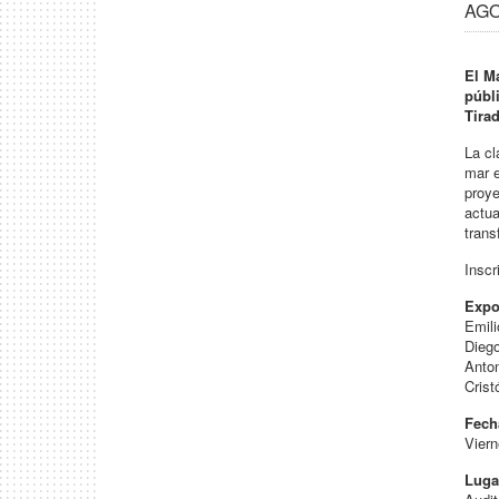
AGO 
El Ma
públi
Tira
La cl
mar e
proye
actua
trans
Inscr
Expo
Emili
Dieg
Anton
Crist
Fech
Viern
Luga