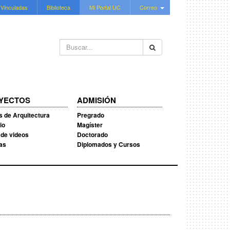
 Vinculadas
Biblioteca
Mi Portal UC
Correo
Buscar...
YECTOS
ADMISIÓN
s de Arquitectura
Pregrado
io
Magíster
 de videos
Doctorado
ias
Diplomados y Cursos