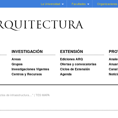
La Universidad
Facultades
Organizaciones
RQUITECTURA
INVESTIGACIÓN
EXTENSIÓN
PRO
Areas
Ediciones ARQ
Anale
Grupos
Ofertas y convocatorias
Anuar
Investigaciones Vigentes
Ciclos de Extensión
Canal
Centros y Recursos
Agenda
Notic
tos de infraestructura...." | TES MAPA