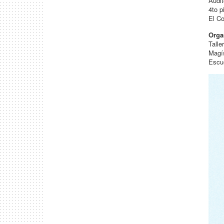
Audit
4to p
El C
Orga
Tall
Magís
Escue