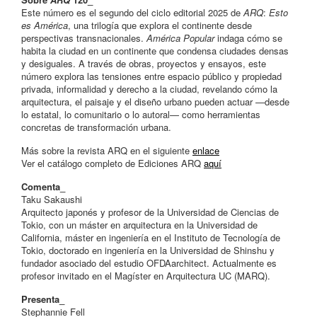
Este número es el segundo del ciclo editorial 2025 de
ARQ
:
Esto
es América
, una trilogía que explora el continente desde
perspectivas transnacionales.
América Popular
indaga cómo se
habita la ciudad en un continente que condensa ciudades densas
y desiguales. A través de obras, proyectos y ensayos, este
número explora las tensiones entre espacio público y propiedad
privada, informalidad y derecho a la ciudad, revelando cómo la
arquitectura, el paisaje y el diseño urbano pueden actuar —desde
lo estatal, lo comunitario o lo autoral— como herramientas
concretas de transformación urbana.
Más sobre la revista ARQ en el siguiente
enlace
Ver el catálogo completo de Ediciones ARQ
aquí
Comenta_
Taku Sakaushi
Arquitecto japonés y profesor de la Universidad de Ciencias de
Tokio, con un máster en arquitectura en la Universidad de
California, máster en ingeniería en el Instituto de Tecnología de
Tokio, doctorado en ingeniería en la Universidad de Shinshu y
fundador asociado del estudio OFDAarchitect. Actualmente es
profesor invitado en el Magíster en Arquitectura UC (MARQ).
Presenta_
Stephannie Fell