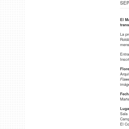
SEP 
El Ma
trans
La pr
Roldá
mensa
Entra
Inscr
Flore
Arqui
Flaw
imáge
Fech
Marte
Luga
Sala 
Camp
El C