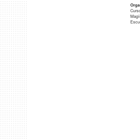
Orga
Curso
Magís
Escue