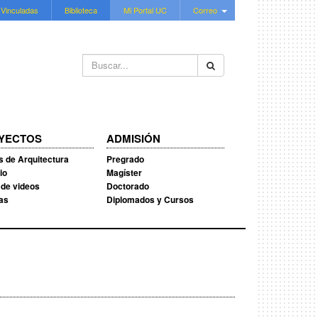
 Vinculadas
Biblioteca
Mi Portal UC
Correo
Buscar...
YECTOS
ADMISIÓN
s de Arquitectura
Pregrado
io
Magíster
 de videos
Doctorado
ias
Diplomados y Cursos