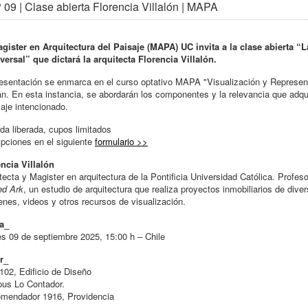
09 | Clase abierta Florencia Villalón | MAPA
gister en Arquitectura del Paisaje (MAPA) UC invita a la clase abierta “
versal” que dictará la arquitecta Florencia Villalón.
esentación se enmarca en el curso optativo MAPA "Visualización y Represent
n. En esta instancia, se abordarán los componentes y la relevancia que adqu
je intencionado.
da liberada, cupos limitados
ipciones en el siguiente
formulario >>
ncia Villalón
tecta y Magister en arquitectura de la Pontificia Universidad Católica. Profesor
ed Ark
, un estudio de arquitectura que realiza proyectos inmobiliarios de dive
nes, videos y otros recursos de visualización.
a_
s 09 de septiembre 2025, 15:00 h – Chile
r_
102, Edificio de Diseño
us Lo Contador.
omendador 1916, Providencia