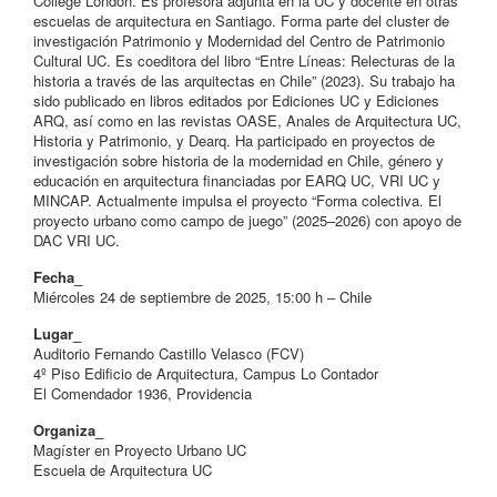
College London. Es profesora adjunta en la UC y docente en otras
escuelas de arquitectura en Santiago. Forma parte del cluster de
investigación Patrimonio y Modernidad del Centro de Patrimonio
Cultural UC. Es coeditora del libro “Entre Líneas: Relecturas de la
historia a través de las arquitectas en Chile” (2023). Su trabajo ha
sido publicado en libros editados por Ediciones UC y Ediciones
ARQ, así como en las revistas OASE, Anales de Arquitectura UC,
Historia y Patrimonio, y Dearq. Ha participado en proyectos de
investigación sobre historia de la modernidad en Chile, género y
educación en arquitectura financiadas por EARQ UC, VRI UC y
MINCAP. Actualmente impulsa el proyecto “Forma colectiva. El
proyecto urbano como campo de juego” (2025–2026) con apoyo de
DAC VRI UC.
Fecha_
Miércoles 24 de septiembre de 2025, 15:00 h – Chile
Lugar_
Auditorio Fernando Castillo Velasco (FCV)
4º Piso Edificio de Arquitectura, Campus Lo Contador
El Comendador 1936, Providencia
Organiza_
Magíster en Proyecto Urbano UC
Escuela de Arquitectura UC