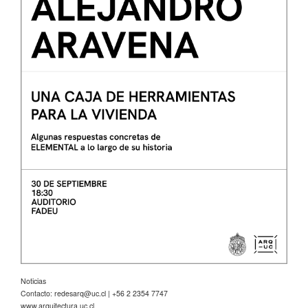
Noticias
Contacto:
redesarq@uc.cl
| +56 2 2354 7747
www.arquitectura.uc.cl