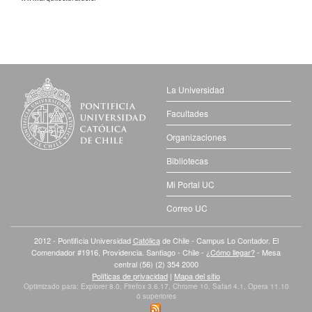
La Universidad
Facultades
Organizaciones
Bibliotecas
Mi Portal UC
Correo UC
2012 - Pontificia Universidad
Católica
de Chile - Campus Lo Contador. El
Comendador #1916, Providencia. Santiago - Chile -
¿Cómo llegar?
- Mesa
central (56) (2) 354 2000
Políticas de privacidad
|
Mapa del sitio
Optimizado para: Explorer 8.0, Firefox 3.6.17, Chrome 10, Safari 4.1, Opera 11.10
ó superiores