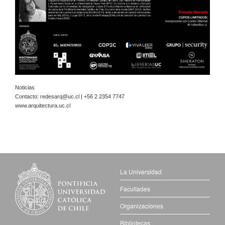
Noticias
Contacto:
redesarq@uc.cl
| +56 2 2354 7747
www.arquitectura.uc.cl
La Universidad
Facultades
Organizaciones
Bibliotecas