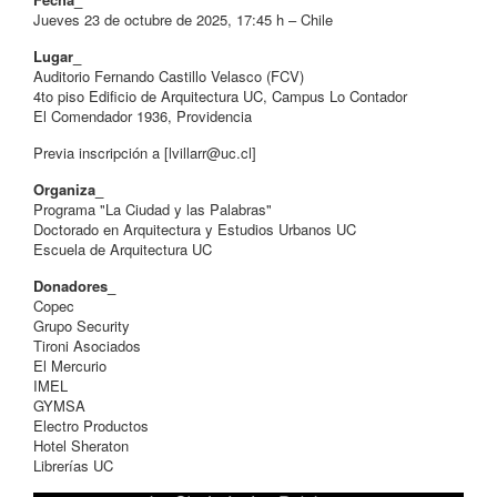
Jueves 23 de octubre de 2025, 17:45 h – Chile
Lugar_
Auditorio Fernando Castillo Velasco (FCV)
4to piso Edificio de Arquitectura UC, Campus Lo Contador
El Comendador 1936, Providencia
Previa inscripción a [
lvillarr@uc.cl
]
Organiza_
Programa "La Ciudad y las Palabras"
Doctorado en Arquitectura y Estudios Urbanos UC
Escuela de Arquitectura UC
Donadores_
Copec
Grupo Security
Tironi Asociados
El Mercurio
IMEL
GYMSA
Electro Productos
Hotel Sheraton
Librerías UC