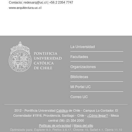
Contacto:
redesarq@uc.cl
| +56 2 2354 7747
www.arquitectura.uc.cl
La Universidad
Facultades
Organizaciones
Bibliotecas
Mi Portal UC
Correo UC
2012 - Pontificia Universidad
Católica
de Chile - Campus Lo Contador. El
Comendador #1916, Providencia. Santiago - Chile -
¿Cómo llegar?
- Mesa
central (56) (2) 354 2000
Políticas de privacidad
|
Mapa del sitio
Optimizado para: Explorer 8.0, Firefox 3.6.17, Chrome 10, Safari 4.1, Opera 11.10