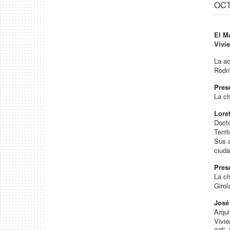
OCT 
El M
Vivi
La ac
Rodr
Pres
La ch
Lore
Docto
Terri
Sus á
ciuda
Pres
La ch
Girol
José
Arqui
Vivie