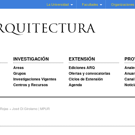
La Universidad
Facultades
Organizaciones
RQUITECTURA
INVESTIGACIÓN
EXTENSIÓN
PRO
Areas
Ediciones ARQ
Anale
Grupos
Ofertas y convocatorias
Anuar
Investigaciones Vigentes
Ciclos de Extensión
Canal
Centros y Recursos
Agenda
Notic
o Rojas + José Di Girolamo | MPUR