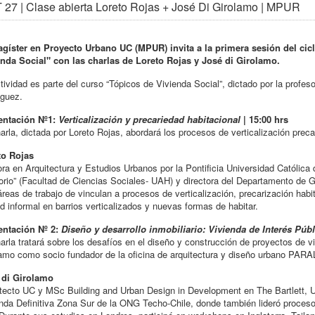
27 | Clase abierta Loreto Rojas + José Di Girolamo | MPUR
agíster en Proyecto Urbano UC (MPUR) invita a la primera sesión del cicl
enda Social" con las charlas de Loreto Rojas y José di Girolamo.
tividad es parte del curso “Tópicos de Vivienda Social”, dictado por la prof
íguez.
entación Nº1:
Verticalización y precariedad habitacional
| 15:00 hrs
arla, dictada por Loreto Rojas, abordará los procesos de verticalización prec
to Rojas
ra en Arquitectura y Estudios Urbanos por la Pontificia Universidad Católica 
torio” (Facultad de Ciencias Sociales- UAH) y directora del Departamento de G
reas de trabajo de vinculan a procesos de verticalización, precarización habi
d informal en barrios verticalizados y nuevas formas de habitar.
entación Nº 2:
Diseño y desarrollo inmobiliario: Vivienda de Interés Púb
arla tratará sobre los desafíos en el diseño y construcción de proyectos de v
amo como socio fundador de la oficina de arquitectura y diseño urbano PAR
 di Girolamo
tecto UC y MSc Building and Urban Design in Development en The Bartlett, U
nda Definitiva Zona Sur de la ONG Techo-Chile, donde también lideró proceso