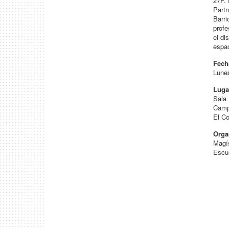
27F. 
Partn
Barri
profe
el di
espac
Fech
Lunes
Luga
Sala
Camp
El C
Orga
Magí
Escue