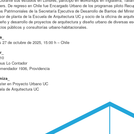
Durante sus estudios en Londres, participó en workshops en Inglaterra, Tailand
ers. De regreso en Chile fue Encargado Urbano de los programas piloto Rec
os Patrimoniales de la Secretaría Ejecutiva de Desarrollo de Barrios del Min
sor de planta de la Escuela de Arquitectura UC y socio de la oficina de arq
seño y desarrollo de proyectos de arquitectura y diseño urbano de diversas es
ios públicos y consultorías urbano-habitacionales.
a_
 27 de octubre de 2025, 15:00 h – Chile
r_
 10
us Lo Contador
omendador 1936, Providencia
niza_
ster en Proyecto Urbano UC
la de Arquitectura UC