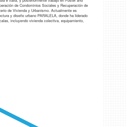
ia e Italia, y posteriormente trabajó en Foster and
uperación de Condominios Sociales y Recuperación de
isterio de Vivienda y Urbanismo. Actualmente es
uitectura y diseño urbano PARALELA, donde ha liderado
calas, incluyendo vivienda colectiva, equipamiento,