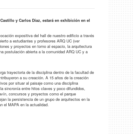
stillo y Carlos Díaz, estará en exhibición en el
cación expositiva del hall de nuestro edificio a través
abierto a estudiantes y profesores ARQ UC (ver
nes y proyectos en torno al espacio, la arquitectura
una postulación abierta a la comunidad ARQ UC y a
ga trayectoria de la disciplina dentro de la facultad de
tribuyeron a su creación. A 15 años de la creación
ivos por situar al paisaje como una disciplina
a sincronía entre hitos claves y poco difundidos,
vín, concursos y proyectos como el parque
an la persistencia de un grupo de arquitectos en la
tan el MAPA en la actualidad.