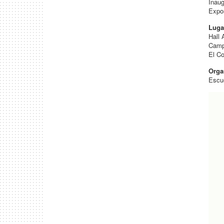
Inaug
Expos
Luga
Hall
Camp
El C
Orga
Escue