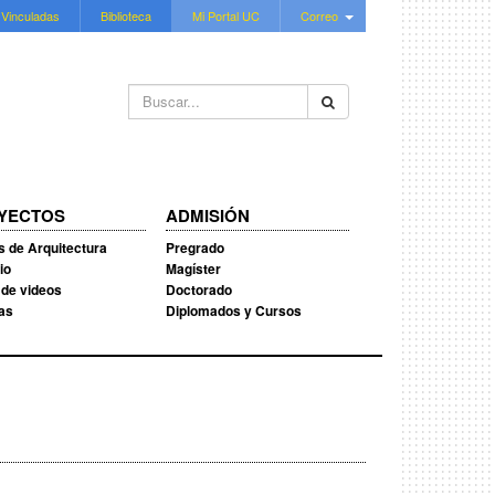
 Vinculadas
Biblioteca
Mi Portal UC
Correo
Buscar...
YECTOS
ADMISIÓN
s de Arquitectura
Pregrado
io
Magíster
 de videos
Doctorado
ias
Diplomados y Cursos