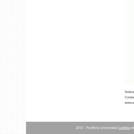
Notici
Conta
www.ar
2012 - Pontificia Universidad
Católica
de