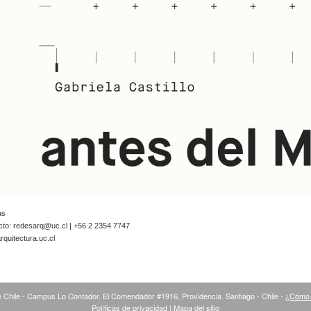
as
cto:
redesarq@uc.cl
| +56 2 2354 7747
quitectura.uc.cl
 Chile - Campus Lo Contador. El Comendador #1916, Providencia. Santiago - Chile -
¿Cómo 
Políticas de privacidad
|
Mapa del sitio