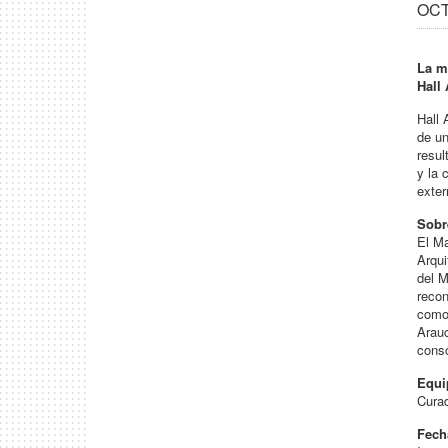
OCT 
La m
Hall
Hall 
de un
resul
y la 
exter
Sobr
El Ma
Arqui
del M
recon
como
Arauc
conso
Equi
Curad
Fech