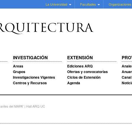
La Universidad
Facultades
Organizaciones
RQUITECTURA
INVESTIGACIÓN
EXTENSIÓN
PRO
Areas
Ediciones ARQ
Anale
Grupos
Ofertas y convocatorias
Anuar
Investigaciones Vigentes
Ciclos de Extensión
Canal
Centros y Recursos
Agenda
Notic
 antes del MAPA” | Hall ARQ UC