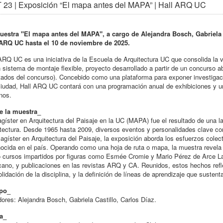
23 | Exposición “El mapa antes del MAPA” | Hall ARQ UC
uestra "El mapa antes del MAPA", a cargo de Alejandra Bosch, Gabriela Ca
 ARQ UC hasta el 10 de noviembre de 2025.
ARQ UC es una iniciativa de la Escuela de Arquitectura UC que consolida la vo
 sistema de montaje flexible, proyecto desarrollado a partir de un concurso 
tados del concurso). Concebido como una plataforma para exponer investigacio
ciudad, Hall ARQ UC contará con una programación anual de exhibiciones y 
nos.
e la muestra_
gíster en Arquitectura del Paisaje en la UC (MAPA) fue el resultado de una lar
tectura. Desde 1965 hasta 2009, diversos eventos y personalidades clave con
agíster en Arquitectura del Paisaje, la exposición aborda los esfuerzos colect
ocida en el país. Operando como una hoja de ruta o mapa, la muestra revela l
 cursos impartidos por figuras como Esmée Cromie y Mario Pérez de Arce La
ano, y publicaciones en las revistas ARQ y CA. Reunidos, estos hechos reflej
lidación de la disciplina, y la definición de líneas de aprendizaje que susten
po_
ores: Alejandra Bosch, Gabriela Castillo, Carlos Díaz.
a_