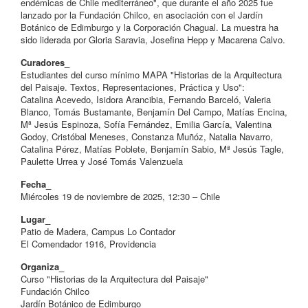
endémicas de Chile mediterráneo", que durante el año 2025 fue
lanzado por la Fundación Chilco, en asociación con el Jardín
Botánico de Edimburgo y la Corporación Chagual. La muestra ha
sido liderada por Gloria Saravia, Josefina Hepp y Macarena Calvo.
Curadores_
Estudiantes del curso mínimo MAPA "Historias de la Arquitectura
del Paisaje. Textos, Representaciones, Práctica y Uso":
Catalina Acevedo, Isidora Arancibia, Fernando Barceló, Valeria
Blanco, Tomás Bustamante, Benjamín Del Campo, Matías Encina,
Mª Jesús Espinoza, Sofía Fernández, Emilia García, Valentina
Godoy, Cristóbal Meneses, Constanza Muñóz, Natalia Navarro,
Catalina Pérez, Matías Poblete, Benjamín Sabio, Mª Jesús Tagle,
Paulette Urrea y José Tomás Valenzuela
Fecha_
Miércoles 19 de noviembre de 2025, 12:30 – Chile
Lugar_
Patio de Madera, Campus Lo Contador
El Comendador 1916, Providencia
Organiza_
Curso "Historias de la Arquitectura del Paisaje"
Fundación Chilco
Jardín Botánico de Edimburgo