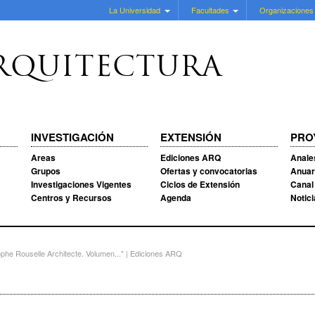
La Universidad
Facultades
Organizaciones
RQUITECTURA
INVESTIGACIÓN
EXTENSIÓN
PRO
Areas
Ediciones ARQ
Anale
Grupos
Ofertas y convocatorias
Anuar
Investigaciones Vigentes
Ciclos de Extensión
Canal
Centros y Recursos
Agenda
Notic
phe Rouselle Architecte. Volumen..." | Ediciones ARQ