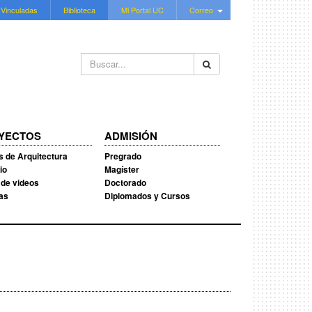
 Vinculadas
Biblioteca
Mi Portal UC
Correo
Buscar...
YECTOS
ADMISIÓN
s de Arquitectura
Pregrado
io
Magíster
 de videos
Doctorado
ias
Diplomados y Cursos