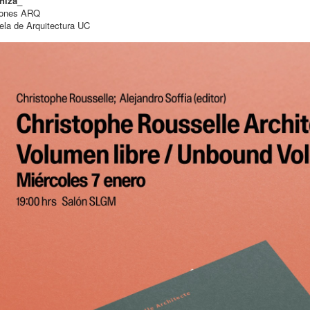
niza_
iones ARQ
la de Arquitectura UC