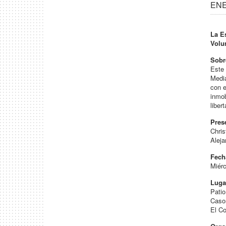
ENE 
La E
Volu
Sobr
Este 
Media
con e
inmob
liber
Pres
Chris
Aleja
Fech
Miérc
Luga
Patio
Caso
El C