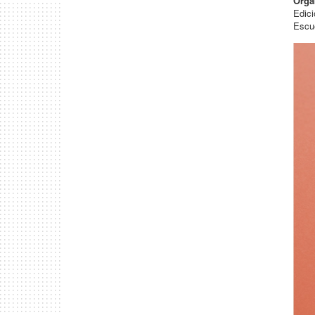
Orga
Edic
Escue