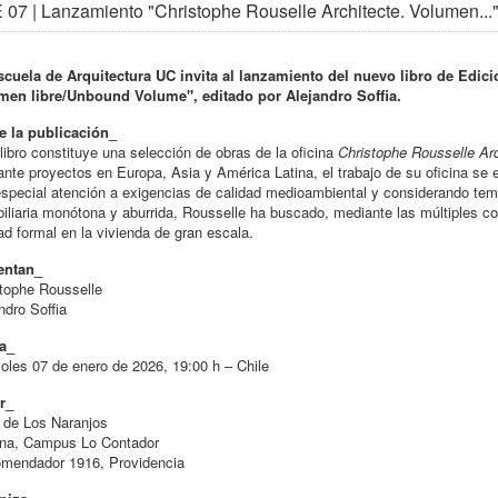
07 | Lanzamiento "Christophe Rouselle Architecte. Volumen...
scuela de Arquitectura UC invita al lanzamiento del nuevo libro de Edic
men libre/Unbound Volume", editado por Alejandro Soffia.
e la publicación_
libro constituye una selección de obras de la oficina
Christophe Rousselle Arc
nte proyectos en Europa, Asia y América Latina, el trabajo de su oficina se e
special atención a exigencias de calidad medioambiental y considerando temas 
iliaria monótona y aburrida, Rousselle ha buscado, mediante las múltiples c
tad formal en la vivienda de gran escala.
entan_
tophe Rousselle
ndro Soffia
a_
oles 07 de enero de 2026, 19:00 h – Chile
r_
 de Los Naranjos
na, Campus Lo Contador
omendador 1916, Providencia