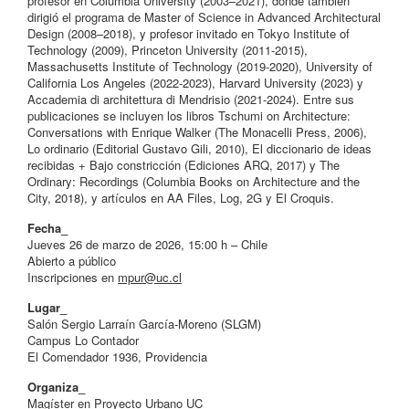
profesor en Columbia University (2003–2021), donde también
dirigió el programa de Master of Science in Advanced Architectural
Design (2008–2018), y profesor invitado en Tokyo Institute of
Technology (2009), Princeton University (2011-2015),
Massachusetts Institute of Technology (2019-2020), University of
California Los Angeles (2022-2023), Harvard University (2023) y
Accademia di architettura di Mendrisio (2021-2024). Entre sus
publicaciones se incluyen los libros Tschumi on Architecture:
Conversations with Enrique Walker (The Monacelli Press, 2006),
Lo ordinario (Editorial Gustavo Gili, 2010), El diccionario de ideas
recibidas + Bajo constricción (Ediciones ARQ, 2017) y The
Ordinary: Recordings (Columbia Books on Architecture and the
City, 2018), y artículos en AA Files, Log, 2G y El Croquis.
Fecha_
Jueves 26 de marzo de 2026, 15:00 h – Chile
Abierto a público
Inscripciones en
mpur@uc.cl
Lugar_
Salón Sergio Larraín García-Moreno (SLGM)
Campus Lo Contador
El Comendador 1936, Providencia
Organiza_
Magíster en Proyecto Urbano UC