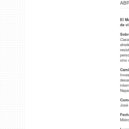
ABR
El M
de vi
Sobr
Casa
alred
resis
perso
sino 
Cami
Inves
desar
inter
Nepal
Com
José 
Fech
Miérc