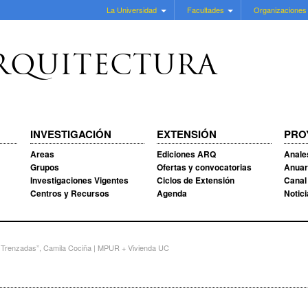
La Universidad
Facultades
Organizaciones
RQUITECTURA
INVESTIGACIÓN
EXTENSIÓN
PRO
Areas
Ediciones ARQ
Anale
Grupos
Ofertas y convocatorias
Anuar
Investigaciones Vigentes
Ciclos de Extensión
Canal
Centros y Recursos
Agenda
Notic
 Trenzadas”, Camila Cociña | MPUR + Vivienda UC