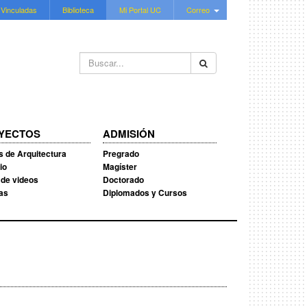
 Vinculadas
Biblioteca
Mi Portal UC
Correo
Buscar...
YECTOS
ADMISIÓN
s de Arquitectura
Pregrado
io
Magíster
 de videos
Doctorado
ias
Diplomados y Cursos