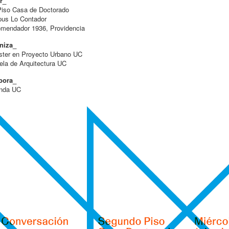
r_
Piso Casa de Doctorado
us Lo Contador
omendador 1936, Providencia
niza_
ster en Proyecto Urbano UC
la de Arquitectura UC
bora_
enda UC