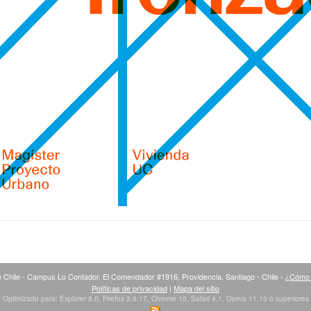
 Chile - Campus Lo Contador. El Comendador #1916, Providencia. Santiago - Chile -
¿Cómo 
Políticas de privacidad
|
Mapa del sitio
Optimizado para: Explorer 8.0, Firefox 3.6.17, Chrome 10, Safari 4.1, Opera 11.10 ó superiores