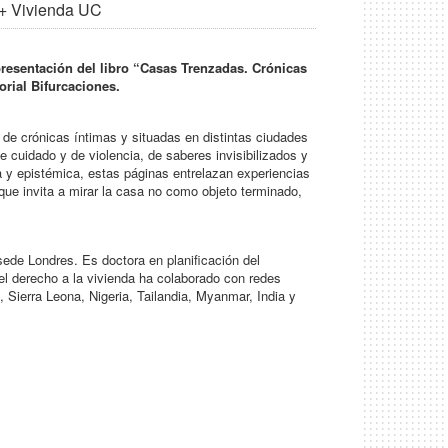
+ Vivienda UC
presentación del libro “Casas Trenzadas. Crónicas
orial Bifurcaciones.
s de crónicas íntimas y situadas en distintas ciudades
 cuidado y de violencia, de saberes invisibilizados y
ca y epistémica, estas páginas entrelazan experiencias
 que invita a mirar la casa no como objeto terminado,
sede Londres. Es doctora en planificación del
 el derecho a la vivienda ha colaborado con redes
, Sierra Leona, Nigeria, Tailandia, Myanmar, India y