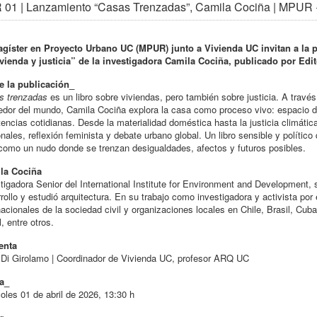
 01 | Lanzamiento “Casas Trenzadas”, Camila Cociña | MPUR 
agíster en Proyecto Urbano UC (MPUR) junto a Vivienda UC invitan a la 
vienda y justicia” de la investigadora Camila Cociña, publicado por Edit
e la publicación_
s trenzadas
es un libro sobre viviendas, pero también sobre justicia. A travé
edor del mundo, Camila Cociña explora la casa como proceso vivo: espacio de
tencias cotidianas. Desde la materialidad doméstica hasta la justicia climáti
nales, reflexión feminista y debate urbano global. Un libro sensible y político
como un nudo donde se trenzan desigualdades, afectos y futuros posibles.
la Cociña
tigadora Senior del International Institute for Environment and Development, 
rollo y estudió arquitectura. En su trabajo como investigadora y activista por
nacionales de la sociedad civil y organizaciones locales en Chile, Brasil, Cuba
, entre otros.
enta
Di Girolamo | Coordinador de Vivienda UC, profesor ARQ UC
a_
oles 01 de abril de 2026, 13:30 h