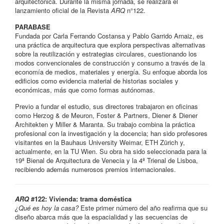
arquitectónica. Durante la misma jornada, se realizará el
lanzamiento oficial de la Revista
ARQ
n°122.
PARABASE
Fundada por Carla Ferrando Costansa y Pablo Garrido Arnaiz, es
una práctica de arquitectura que explora perspectivas alternativas
sobre la reutilización y estrategias circulares, cuestionando los
modos convencionales de construcción y consumo a través de la
economía de medios, materiales y energía. Su enfoque aborda los
edificios como evidencia material de historias sociales y
económicas, más que como formas autónomas.
Previo a fundar el estudio, sus directores trabajaron en oficinas
como Herzog & de Meuron, Foster & Partners, Diener & Diener
Architekten y Miller & Maranta. Su trabajo combina la práctica
profesional con la investigación y la docencia; han sido profesores
visitantes en la Bauhaus University Weimar, ETH Zürich y,
actualmente, en la TU Wien. Su obra ha sido seleccionada para la
19ª Bienal de Arquitectura de Venecia y la 4ª Trienal de Lisboa,
recibiendo además numerosos premios internacionales.
ARQ
#122: Vivienda: trama doméstica
¿Qué es hoy la casa?
Este primer número del año reafirma que su
diseño abarca más que la espacialidad y las secuencias de