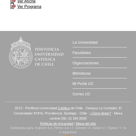
Ver Afiche
Ver Programa
La Universidad
Facultades
Organizaciones
Bibliotecas
Mi Portal UC
Correo UC
2012 - Pontificia Universidad
Católica
de Chile - Campus Lo Contador. El
Comendador #1916, Providencia. Santiago - Chile -
¿Cómo llegar?
- Mesa
central (56) (2) 354 2000
Políticas de privacidad
|
Mapa del sitio
Optimizado para: Explorer 8.0, Firefox 3.6.17, Chrome 10, Safari 4.1, Opera 11.10
ó superiores