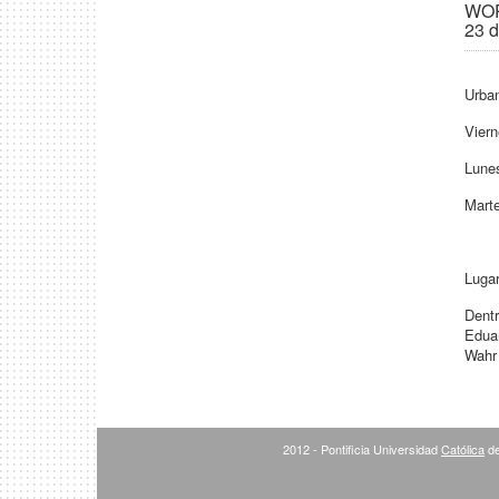
WOR
23 d
Urban
Viern
Lunes
Marte
Lugar
Dentr
Eduar
Wahr 
2012 - Pontificia Universidad
Católica
de