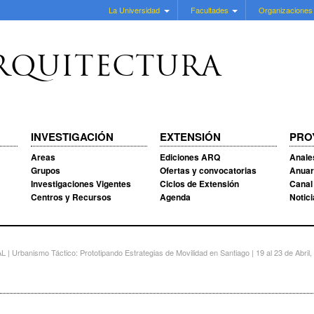
La Universidad
Facultades
Organizaciones
RQUITECTURA
INVESTIGACIÓN
EXTENSIÓN
PRO
Areas
Ediciones ARQ
Anale
Grupos
Ofertas y convocatorias
Anuar
Investigaciones Vigentes
Ciclos de Extensión
Canal
Centros y Recursos
Agenda
Notic
anismo Táctico: Prototipando Estrategias de Movilidad en Santiago | 19 al 23 de Abril, 