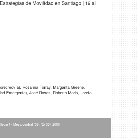
ategias de Movilidad en Santiago | 19 al
clorecreovía), Rosanna Forray, Margarita Greene,
dad Emergente), José Rosas, Roberto Moris, Loreto
llegar?
- Mesa central (56) (2) 354 2000