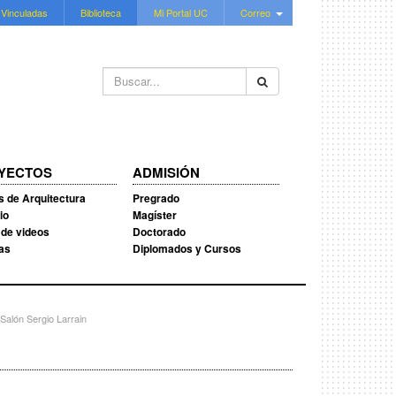
 Vinculadas
Biblioteca
Mi Portal UC
Correo
Buscar...
YECTOS
ADMISIÓN
s de Arquitectura
Pregrado
io
Magíster
 de videos
Doctorado
ias
Diplomados y Cursos
Salón Sergio Larrain