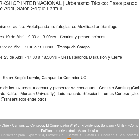
KSHOP INTERNACIONAL | Urbanismo Táctico: Prototipando Estr
e Abril, Salón Sergio Larrain
ismo Táctico: Prototipando Estrategias de Movilidad en Santiago:
es 19 de Abril - 9.00 a 13.00hrs - Charlas y presentaciones
 22 de Abril - 9.00 a 18.00hrs - Trabajo de Campo
s 23 de Abril - 17.00 a 18.30hrs - Mesa Redonda Discusión y Cierre
: Salón Sergio Larrain, Campus Lo Contador UC
o de los invitados a debatir y presentar se encuentran: Gonzalo Stierling (Ci
do Kairuz (Monash University), Luis Eduardo Bresciani, Tomás Cortese (Ciu
(Transantiago) entre otros.
 Chile - Campus Lo Contador. El Comendador #1916, Providencia. Santiago - Chile -
¿Cómo 
Políticas de privacidad
|
Mapa del sitio
Optimizado para: Explorer 8.0, Firefox 3.6.17, Chrome 10, Safari 4.1, Opera 11.10 ó superiores