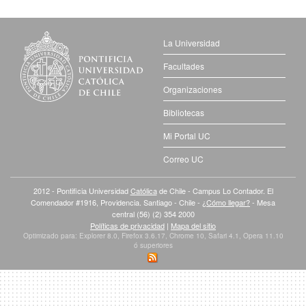
La Universidad
Facultades
Organizaciones
Bibliotecas
Mi Portal UC
Correo UC
2012 - Pontificia Universidad
Católica
de Chile - Campus Lo Contador. El
Comendador #1916, Providencia. Santiago - Chile -
¿Cómo llegar?
- Mesa
central (56) (2) 354 2000
Políticas de privacidad
|
Mapa del sitio
Optimizado para: Explorer 8.0, Firefox 3.6.17, Chrome 10, Safari 4.1, Opera 11.10
ó superiores