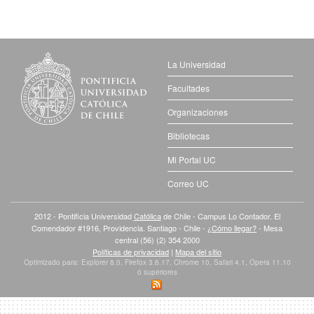
La Universidad
Facultades
Organizaciones
Bibliotecas
Mi Portal UC
Correo UC
2012 - Pontificia Universidad
Católica
de Chile - Campus Lo Contador. El
Comendador #1916, Providencia. Santiago - Chile -
¿Cómo llegar?
- Mesa
central (56) (2) 354 2000
Políticas de privacidad
|
Mapa del sitio
Optimizado para: Explorer 8.0, Firefox 3.6.17, Chrome 10, Safari 4.1, Opera 11.10
ó superiores