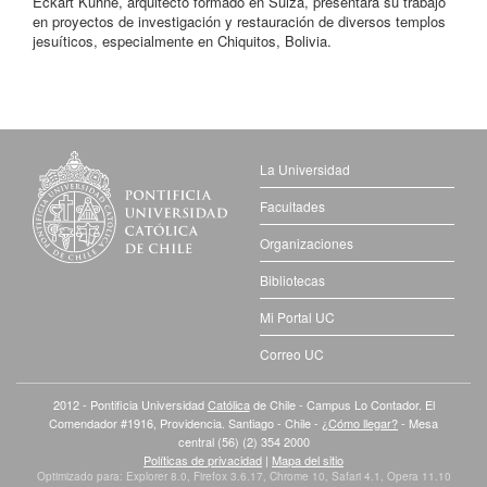
Eckart Kühne, arquitecto formado en Suiza, presentará su trabajo
en proyectos de investigación y restauración de diversos templos
jesuíticos, especialmente en Chiquitos, Bolivia.
La Universidad
Facultades
Organizaciones
Bibliotecas
Mi Portal UC
Correo UC
2012 - Pontificia Universidad
Católica
de Chile - Campus Lo Contador. El
Comendador #1916, Providencia. Santiago - Chile -
¿Cómo llegar?
- Mesa
central (56) (2) 354 2000
Políticas de privacidad
|
Mapa del sitio
Optimizado para: Explorer 8.0, Firefox 3.6.17, Chrome 10, Safari 4.1, Opera 11.10