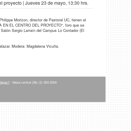
el proyecto | Jueves 23 de mayo, 13:30 hrs.
hilippe Morizon, director de Pastoral UC, tienen el
ONA EN EL CENTRO DEL PROYECTO", foro que se
l Salón Sergio Larraín del Campus Lo Contador (El
alazar. Modera: Magdalena Vicuña.
llegar?
- Mesa central (56) (2) 354 2000