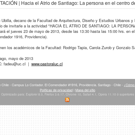
TACIÓN | Hacia el Atrio de Santiago: La persona en el centro d
 Ubilla, decano de la Facultad de Arquitectura, Diseño y Estudios Urbanos y P
do de invitarle a la actividad "HACIA EL ATRIO DE SANTIAGO: LA PERS
zará el jueves 23 de mayo de 2013, desde las 13:30 hasta las 15:00 hrs. en e
ndador 1916, Providencia).
en los académicos de la Facultad: Rodrigo Tapia, Carola Zurob y Gonzalo S
iago, mayo de 2013
C:
fadeu@uc.cl
|
www.pastoraluc.cl
 Chile - Campus Lo Contador. El Comendador #1916, Providencia. Santiago - Chile -
¿Cómo 
Políticas de privacidad
|
Mapa del sitio
Optimizado para: Explorer 8.0, Firefox 3.6.17, Chrome 10, Safari 4.1, Opera 11.10 ó superiores