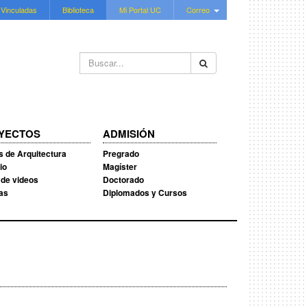
 Vinculadas
Biblioteca
Mi Portal UC
Correo
Buscar...
YECTOS
ADMISIÓN
s de Arquitectura
Pregrado
io
Magíster
 de videos
Doctorado
ias
Diplomados y Cursos