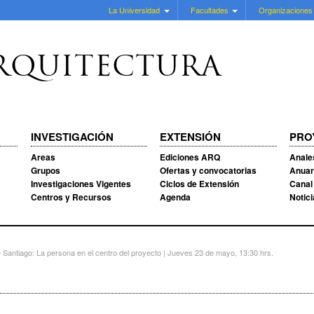
La Universidad
Facultades
Organizaciones
RQUITECTURA
INVESTIGACIÓN
EXTENSIÓN
PRO
Areas
Ediciones ARQ
Anale
Grupos
Ofertas y convocatorias
Anuar
Investigaciones Vigentes
Ciclos de Extensión
Canal
Centros y Recursos
Agenda
Notic
 Santiago: La persona en el centro del proyecto | Jueves 23 de mayo, 13:30 hrs.