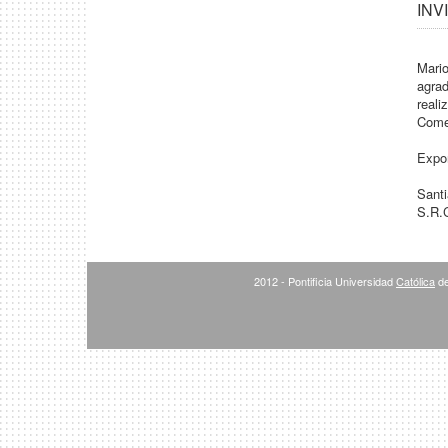
INVI
Mario
agra
reali
Come
Expon
Sant
S.R.
2012 - Pontificia Universidad
Católica
de