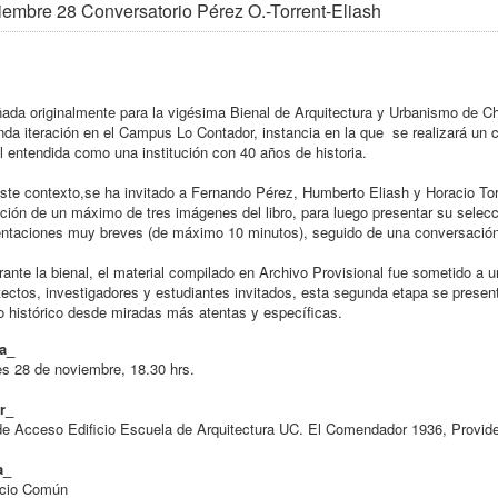
embre 28 Conversatorio Pérez O.-Torrent-Eliash
ada originalmente para la vigésima Bienal de Arquitectura y Urbanismo de Chi
da iteración en el Campus Lo Contador, instancia en la que se realizará un 
l entendida como una institución con 40 años de historia.
ste contexto,
se ha invitado a Fernando Pérez, Humberto Eliash y Horacio Torre
ción de un máximo de tres imágenes del libro, para luego presentar su selecci
ntaciones muy breves (de máximo 10 minutos), seguido de una conversación 
rante la bienal, el material compilado en Archivo Provisional fue sometido a u
tectos, investigadores y estudiantes invitados, esta segunda etapa se prese
o histórico desde miradas más atentas y específicas.
a_
s 28 de noviembre, 18.30 hrs.
r_
de Acceso Edificio Escuela de Arquitectura UC. El Comendador 1936, Provide
a_
cio Común