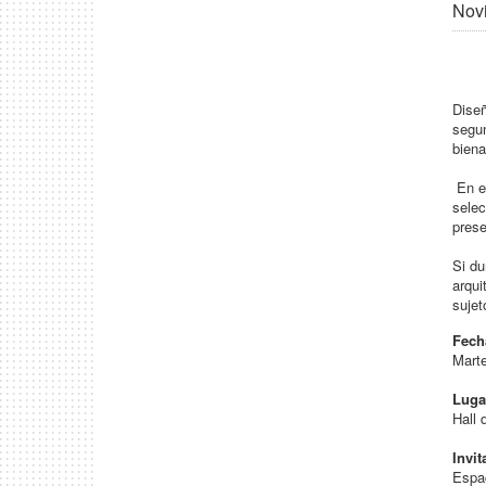
Novi
Diseñ
segun
biena
En e
selec
prese
Si du
arqui
sujet
Fech
Marte
Luga
Hall 
Invit
Espa