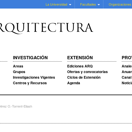
La Universidad
Facultades
Organizaciones
RQUITECTURA
INVESTIGACIÓN
EXTENSIÓN
PRO
Areas
Ediciones ARQ
Anale
Grupos
Ofertas y convocatorias
Anuar
Investigaciones Vigentes
Ciclos de Extensión
Canal
Centros y Recursos
Agenda
Notic
érez O.-Torrent-Eliash