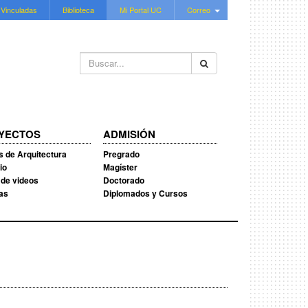
 Vinculadas
Biblioteca
Mi Portal UC
Correo
Buscar...
YECTOS
ADMISIÓN
s de Arquitectura
Pregrado
io
Magíster
 de videos
Doctorado
ias
Diplomados y Cursos