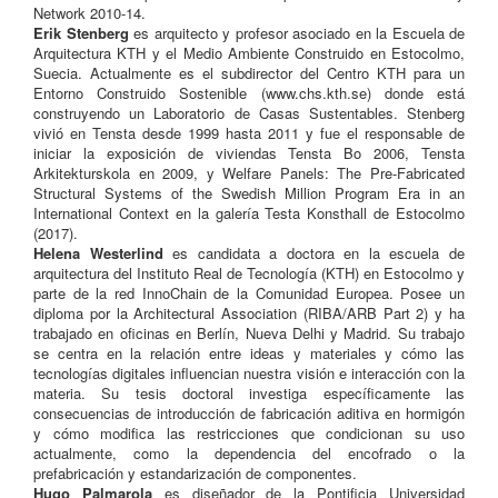
Network 2010-14.
Erik Stenberg
es arquitecto y profesor asociado en la Escuela de
Arquitectura KTH y el Medio Ambiente Construido en Estocolmo,
Suecia. Actualmente es el subdirector del Centro KTH para un
Entorno Construido Sostenible (www.chs.kth.se) donde está
construyendo un Laboratorio de Casas Sustentables. Stenberg
vivió en Tensta desde 1999 hasta 2011 y fue el responsable de
iniciar la exposición de viviendas Tensta Bo 2006, Tensta
Arkitekturskola en 2009, y Welfare Panels: The Pre-Fabricated
Structural Systems of the Swedish Million Program Era in an
International Context en la galería Testa Konsthall de Estocolmo
(2017).
Helena Westerlind
es candidata a doctora en la escuela de
arquitectura del Instituto Real de Tecnología (KTH) en Estocolmo y
parte de la red InnoChain de la Comunidad Europea. Posee un
diploma por la Architectural Association (RIBA/ARB Part 2) y ha
trabajado en oficinas en Berlín, Nueva Delhi y Madrid. Su trabajo
se centra en la relación entre ideas y materiales y cómo las
tecnologías digitales influencian nuestra visión e interacción con la
materia. Su tesis doctoral investiga específicamente las
consecuencias de introducción de fabricación aditiva en hormigón
y cómo modifica las restricciones que condicionan su uso
actualmente, como la dependencia del encofrado o la
prefabricación y estandarización de componentes.
Hugo Palmarola
es diseñador de la Pontificia Universidad