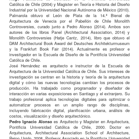
Católica de Chile (2004) y Magister en Teoría e Historia del Diseño
Industrial por la Universidad Nacional Autónoma de México (2010).
Palmarola obtuvo el León de Plata de la 14.ª Bienal de
Arquitectura de Venecia por el Pabellón de Chile Monolith
Controversies, curado junto a Pedro Alonso (2014). Ambos son
autores de los libros Panel (Architectural Association, 2014) y
Monolith Controversies (Hatje Cantz, 2014), libro que obtuvo el
DAM Architectural Book Award del Deutsches Architekturmuseum
y la Frankfurt Book Fair (2014). Actualmente es profesor e
investigador en la Escuela de Diseño de la Pontificia Universidad
Católica de Chile.
José Hernández es arquitecto e instructor de la Escuela de
Arquitectura de la Universidad Católica de Chile. Sus intereses de
investigación se centran en la historia y teoría de la arquitectura
digital y cómo las nuevas tecnologías cambian los procesos de
producción. Ha trabajado como programador y diseñador de
interacción en varias exposiciones en Santiago y el extranjero. Su
trabajo profesional aplica tecnologías digitales para optimizar o
automatizar procesos en un amplio rango de disciplinas,
incluyendo fabricación digital, planificación urbana, análisis de
costos, visualización y diseño arquitectónico.
Pedro Ignacio Alonso
es Arquitecto y Magister en Arquitectura,
Pontificia Universidad Católica de Chile, 2000. Doctor en
Arquitectura, Architectural Association School of Architecture,
Reino Unido, 2008. Profesor Asociado en la Pontificia Universidad