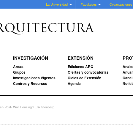
La Universidad
Facultades
Organizaciones
RQUITECTURA
INVESTIGACIÓN
EXTENSIÓN
PRO
Areas
Ediciones ARQ
Anale
Grupos
Ofertas y convocatorias
Anuar
Investigaciones Vigentes
Ciclos de Extensión
Canal
Centros y Recursos
Agenda
Notic
sh Post- War Housing´/ Erik Stenberg