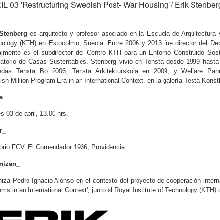
L 03 'Restructuring Swedish Post- War Housing´/ Erik Stenber
 Stenberg
es arquitecto y profesor asociado en la Escuela de Arquitectura
nology (KTH)
en Estocolmo, Suecia. Entre 2006 y 2013 fue director del Dep
almente es el subdirector del Centro KTH para un Entorno Construido Sos
atorio de Casas Sustentables. Stenberg vivió en Tensta desde 1999 hasta 2
endas Tensta Bo 2006, Tensta Arkitekturskola en 2009, y Welfare Pane
sh Million Program Era in an International Context, en la galería Testa Konst
a_
s 03 de abril, 13.00 hrs.
r_
orio FCV. El Comendador 1936, Providencia.
nizan_
iza Pedro Ignacio Alonso en el contexto del proyecto de cooperación interna
ms in an International Context', junto al Royal Institute of Technology (KTH)