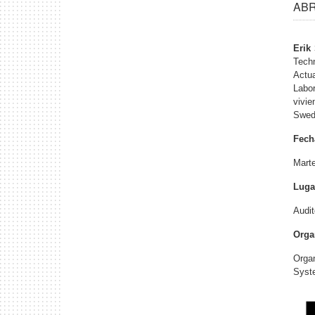
ABRI
Erik
Tech
Actu
Labor
vivi
Swedi
Fech
Marte
Luga
Audit
Orga
Organ
Syste