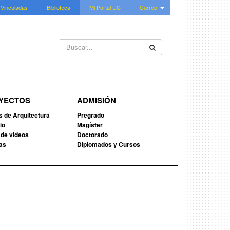
 Vinculadas
Biblioteca
Mi Portal UC
Correo
Buscar...
YECTOS
ADMISIÓN
s de Arquitectura
Pregrado
io
Magíster
 de videos
Doctorado
ias
Diplomados y Cursos