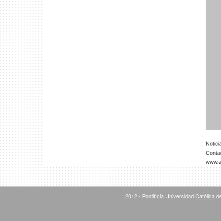
Notici
Contac
www.ar
2012 - Pontificia Universidad
Católica
de