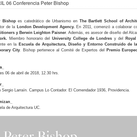
IL 06 Conferencia Peter Bishop
r Bishop
es catedrático de Urbanismo en
The Bartlett School of Archit
tor de la
London Development Agency.
En 2011, comenzó a colaborar co
titioners y Berwin Leighton Paisner
. Además, es asesor de diseño del Alca
ork.
Miembro honorario del
University College de Londres
y del
Royal 
ante en la
Escuela de Arquitectura, Diseño y Entorno Construido de la
orary City
. Bishop pertenece al Comité de Expertos del
Premio Europeo
.
a_
es 06 de abril de 2018, 12.30 hrs.
r_
 Sergio Larraín. Campus Lo Contador. El Comendador 1936, Providencia.
nizan_
la de Arquitectura UC.