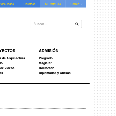
 Vinculadas
Biblioteca
Mi Portal UC
Correo
Buscar...
YECTOS
ADMISIÓN
s de Arquitectura
Pregrado
io
Magíster
 de videos
Doctorado
ias
Diplomados y Cursos