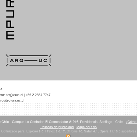
as
to: arq(at)uc.cl | +56 2 2354 7747
quitectura.uc.cl
 Chile - Campus Lo Contador. El Comendador #1916, Providencia. Santiago - Chile -
¿Cómo 
Políticas de privacidad
|
Mapa del sitio
Optimizado para: Explorer 8.0, Firefox 3.6.17, Chrome 10, Safari 4.1, Opera 11.10 ó superiores