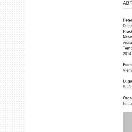
ABR
Pete
Direc
Prac
Netw
visit
Temp
2014
Fech
Viern
Luga
Salón
Orga
Escue