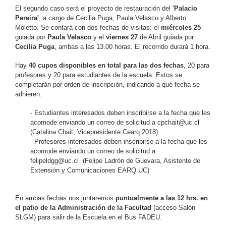
El segundo caso será el proyecto de restauración del
'Palacio
Pereira'
, a cargo de Cecilia Puga, Paula Velasco y Alberto
Moletto. Se contará con dos fechas de visitas: el
miércoles 25
guiada por
Paula Velasco
y el
viernes 27
de Abril guiada por
Cecilia Puga
, ambas a las 13.00 horas. El recorrido durará 1 hora.
Hay
40 cupos disponibles en total para las dos fechas
, 20 para
profesores y 20 para estudiantes de la escuela. Estos se
completarán por orden de inscripción, indicando a qué fecha se
adhieren.
- Estudiantes interesados deben inscribirse a la fecha que les
acomode enviando un correo de solicitud a
cpchait@uc.cl
(Catalina Chait, Vicepresidente Cearq 2018)
- Profesores interesados deben inscribirse a la fecha que les
acomode enviando un correo de solicitud a
felipeldgg@uc.cl
(Felipe Ladrón de Guevara, Asistente de
Extensión y Comunicaciones EARQ UC)
En ambas fechas nos juntaremos
puntualmente a las 12 hrs. en
el patio de la Administración de la Facultad
(acceso Salón
SLGM) para salir de la Escuela en el Bus FADEU.