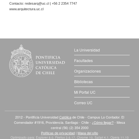
Contacto:
redesarq@uc.cl
| +56 2 2354 7747
www.arquitectura.uc.cl
La Universidad
Facultades
Organizaciones
Bibliotecas
Mi Portal UC
Correo UC
2012 - Pontificia Universidad
Católica
de Chile - Campus Lo Contador. El
Comendador #1916, Providencia. Santiago - Chile -
¿Cómo llegar?
- Mesa
central (56) (2) 354 2000
Políticas de privacidad
|
Mapa del sitio
Optimizado para: Explorer 8.0, Firefox 3.6.17, Chrome 10, Safari 4.1, Opera 11.10