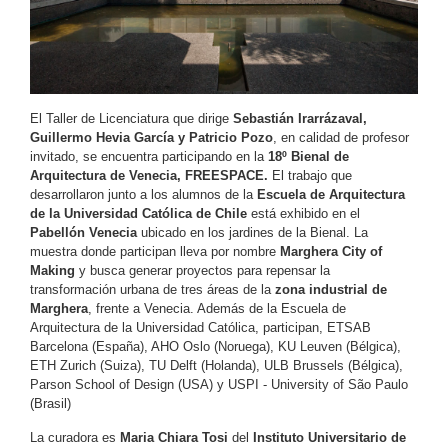
El Taller de Licenciatura que dirige
Sebastián Irarrázaval,
Guillermo Hevia García y Patricio Pozo
, en calidad de profesor
invitado, se encuentra participando en la
18º Bienal de
Arquitectura de Venecia, FREESPACE.
El trabajo que
desarrollaron junto a los alumnos de la
Escuela de Arquitectura
de la Universidad Católica de Chile
está exhibido en el
Pabellón Venecia
ubicado en los jardines de la Bienal. La
muestra donde participan lleva por nombre
Marghera City of
Making
y busca generar proyectos para repensar la
transformación urbana de tres áreas de la
zona industrial de
Marghera
, frente a Venecia. Además de la Escuela de
Arquitectura de la Universidad Católica, participan, ETSAB
Barcelona (España), AHO Oslo (Noruega), KU Leuven (Bélgica),
ETH Zurich (Suiza), TU Delft (Holanda), ULB Brussels (Bélgica),
Parson School of Design (USA) y USPI - University of São Paulo
(Brasil)
La curadora es
Maria Chiara Tosi
del
Instituto Universitario de