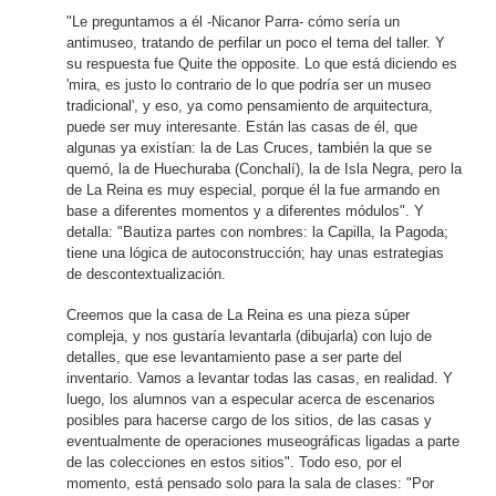
"Le preguntamos a él -Nicanor Parra- cómo sería un
antimuseo, tratando de perfilar un poco el tema del taller. Y
su respuesta fue Quite the opposite. Lo que está diciendo es
'mira, es justo lo contrario de lo que podría ser un museo
tradicional', y eso, ya como pensamiento de arquitectura,
puede ser muy interesante. Están las casas de él, que
algunas ya existían: la de Las Cruces, también la que se
quemó, la de Huechuraba (Conchalí), la de Isla Negra, pero la
de La Reina es muy especial, porque él la fue armando en
base a diferentes momentos y a diferentes módulos". Y
detalla: "Bautiza partes con nombres: la Capilla, la Pagoda;
tiene una lógica de autoconstrucción; hay unas estrategias
de descontextualización.
Creemos que la casa de La Reina es una pieza súper
compleja, y nos gustaría levantarla (dibujarla) con lujo de
detalles, que ese levantamiento pase a ser parte del
inventario. Vamos a levantar todas las casas, en realidad. Y
luego, los alumnos van a especular acerca de escenarios
posibles para hacerse cargo de los sitios, de las casas y
eventualmente de operaciones museográficas ligadas a parte
de las colecciones en estos sitios". Todo eso, por el
momento, está pensado solo para la sala de clases: "Por