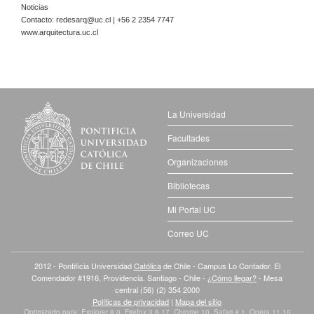
Noticias
Contacto:
redesarq@uc.cl
| +56 2 2354 7747
www.arquitectura.uc.cl
La Universidad
Facultades
Organizaciones
Bibliotecas
Mi Portal UC
Correo UC
2012 - Pontificia Universidad
Católica
de Chile - Campus Lo Contador. El
Comendador #1916, Providencia. Santiago - Chile -
¿Cómo llegar?
- Mesa
central (56) (2) 354 2000
Políticas de privacidad
|
Mapa del sitio
Optimizado para: Explorer 8.0, Firefox 3.6.17, Chrome 10, Safari 4.1, Opera 11.10