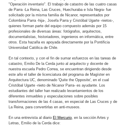
"Operación inventario". El trabajo de catastro de las cuatro casas
de Parra -La Reina, Las Cruces, Huechuraba e Isla Negra- fue
solicitado por la misma familia de Nicanor, representados por
Colombina Parra -hija-, Josefa Parra y Cristóbal Ugarte -nietos-,
quienes forman parte del equipo compuesto además por 15
profesionales de diversas áreas: fotógrafos, arquitectos,
documentalistas, historiadores, ingenieros en informática, entre
otros. Esta hazaña es apoyada directamente por la Pontificia
Universidad Católica de Chile.
En tal contexto, y con el fin de sumar esfuerzos en las tareas de
catastro, Emilio De la Cerda junto al arquitecto y docente de
nuestra escuela Pedro Correa, se encuentran dirigiendo desde
este año el taller de licenciatura del programa de Magíster en
Arquitectura UC, denominado 'Quite the Opposite', en el cual
Cristóbal Ugarte -nieto de Nicanor Parra- es ayudante. Los
estudiantes del taller han realizado levantamientos de los
diferentes inmuebles y especulaciones sobre posibles
transformaciones de las 4 casas, en especial de Las Cruces y de
La Reina, para convertirlas en anti-museos.
En una entrevista al diario
El Mercurio
, en la sección Artes y
Letras, Emilio de la Cerda dice: