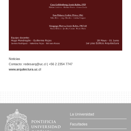
Noticias
Contacto:
redesarq@uc.cl
| +56 2 2354 7747
www.arquitectura.uc.cl
La Universidad
Facultades