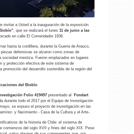
e invitar a Usted a la inauguración de la exposición
 Biobío”
, que se realizará el lunes
11 de junio a las
 ubicado en calle El Comendador 1936.
mar hasta la cordillera, durante la Guerra de Arauco,
as piezas defensivas se alzaron como zonas de
una sociedad mestiza. Fueron emplazados en lugares
ión y protección efectiva de este sistema de
la promoción del desarrollo sostenible de la región del
icaciones del Biobío
nvestigación Folio 419497
presentado al
Fondart
da durante todo el 2017 por el Equipo de Investigación
 mayo, se expuso el proyecto de investigación en las
Ramírez-
y Nacimiento -
Casa de la Cultura y el Arte-
.
ficativos de la historia de Chile: el sistema de
re comienzos del siglo XVII y fines del siglo XIX. Pese
oficial, salvo algunos de sus componentes que, por