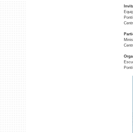
Invit
Equip
Ponti
Centr
Part
Minis
Centr
Orga
Escue
Ponti