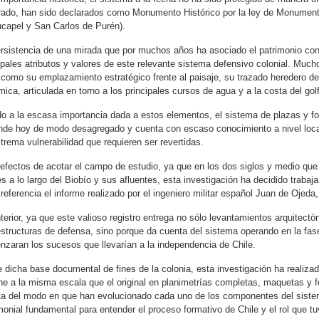
rado, han sido declarados como Monumento Histórico por la ley de Monumen
capel y San Carlos de Purén).
rsistencia de una mirada que por muchos años ha asociado el patrimonio con
ipales atributos y valores de este relevante sistema defensivo colonial. Much
 como su emplazamiento estratégico frente al paisaje, su trazado heredero de 
mica, articulada en torno a los principales cursos de agua y a la costa del gol
o a la escasa importancia dada a estos elementos, el sistema de plazas y fort
nde hoy de modo desagregado y cuenta con escaso conocimiento a nivel local 
trema vulnerabilidad que requieren ser revertidas.
efectos de acotar el campo de estudio, ya que en los dos siglos y medio que
es a lo largo del Biobío y sus afluentes, esta investigación ha decidido trabaja
referencia el informe realizado por el ingeniero militar español Juan de Ojed
terior, ya que este valioso registro entrega no sólo levantamientos arquitect
estructuras de defensa, sino porque da cuenta del sistema operando en la fase
zaran los sucesos que llevarían a la independencia de Chile.
 dicha base documental de fines de la colonia, esta investigación ha realizad
e a la misma escala que el original en planimetrías completas, maquetas y 
a del modo en que han evolucionado cada uno de los componentes del sistem
monial fundamental para entender el proceso formativo de Chile y el rol que tu