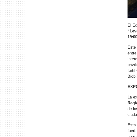
El Eq
“Lev
19:0
Este 
entre
inter
privi
forti
Biobí
EXPO
La ex
Regi
de lo
ciuda
Esta 
fuert
a su 