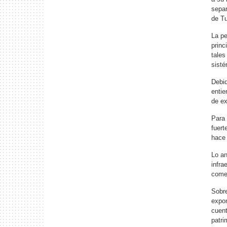
sepa
de Tu
La pe
princ
tales
sisté
Debid
entie
de ex
Para 
fuert
hace 
Lo an
infra
comen
Sobre
expon
cuent
patri