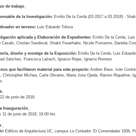
po de trabajo_
onsable de la Investigación:
Emilio De la Cerda (03.2017 a 03.2018) - Shak
dinador en terreno:
Luis Eduardo Toloza
stigación aplicada y Elaboración de Expedientes:
Emilio De la Cerda, Luis
 Casals, Cristian Sandoval, Shakti Feuerhake, Nicole Pumarino, Daniela Cro
toría, diseño y montaje de la Exposición:
Emilio De la Cerda, Luis Eduard
dad Sánchez, Francisca Latrach, Ignacio Rojas, Ignacio Romero.
nos que facilitaron material para este proyecto:
Andres Baus, Iván Contrer
 Christopher Michea, Carla Olivares, Maria Jose Ojeda, Ramiro Riquelme, Ig
o.
a_
 22 de junio de 2018.
a Inauguración_
 11 de junio de 2018, 19.00 hrs.
r_
del Edificio de Arquitectura UC, campus Lo Contador. El Comendador 1936, P