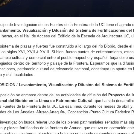
uipo de Investigación de los Fuertes de la Frontera de la UC tiene el agrado d
antamiento, Visualización y Difusión del Sistema de Fortificaciones del
0 horas
, en el Hall de Acceso del Edificio de la Escuela de Arquitectura UC,
sistema de plazas y fuertes fue construido a lo largo del río Biobío, desde el 
 los siglos XVI, XVII & XVIII. Si bien, fueron puntos de enfrentamiento, est
cambio cultural y comercial entre el pueblo mapuche y español, forjándose 
legiados dentro del territorio y paisaje de la Frontera. Esperamos que la difus
ficaciones, patrimonio cultural de relevancia nacional, constituya un aporte en 
o y sus localidades.
SICION / Levantamiento, Visualización y Difusión del Sistema de Fortif
posición se enmarca dentro de las actividades de difusión del
Proyecto de I
onal del Biobío en la Línea de Patrimonio Cultural
, que ha sido desarrolla
s Fuertes de la Frontera de la UC. En esa línea, d
urante los meses de abril y
des de Los Ángeles -
Museo Artequín-
, Concepción -
Punto Cultura Federico 
investigación busca relevar uno de los bienes patrimoniales seriados más signi
es y plazas fortificadas de la frontera de Arauco, que estuvo en operación ent
importancia histórica, el sistema a la fecha no ha sido protegido de manera 