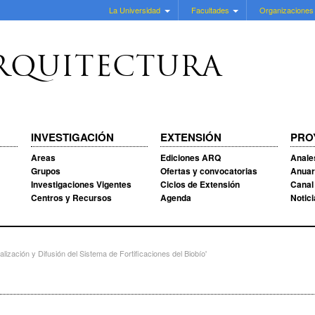
La Universidad
Facultades
Organizaciones
RQUITECTURA
INVESTIGACIÓN
EXTENSIÓN
PRO
Areas
Ediciones ARQ
Anale
Grupos
Ofertas y convocatorias
Anuar
Investigaciones Vigentes
Ciclos de Extensión
Canal
Centros y Recursos
Agenda
Notic
ización y Difusión del Sistema de Fortificaciones del Biobío'