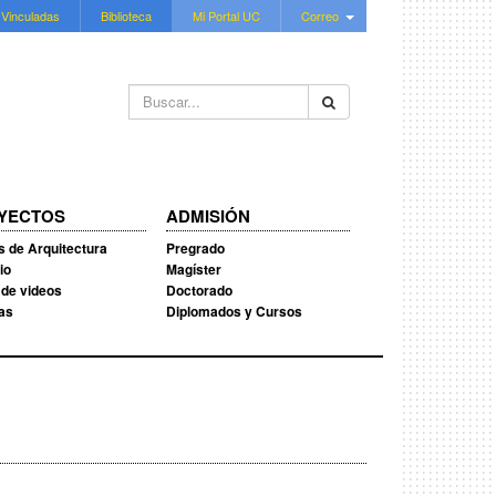
 Vinculadas
Biblioteca
Mi Portal UC
Correo
Buscar...
YECTOS
ADMISIÓN
s de Arquitectura
Pregrado
io
Magíster
 de videos
Doctorado
ias
Diplomados y Cursos