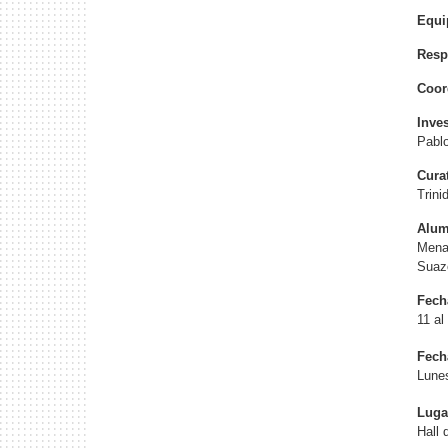
Equi
Resp
Coor
Inve
Pablo
Cura
Trini
Alum
Mena,
Suaz
Fech
11 al
Fech
Lunes
Luga
Hall 