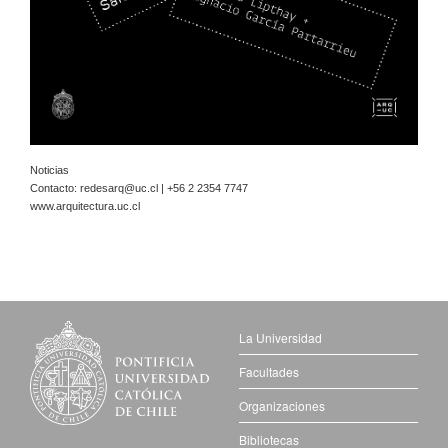
Noticias
Contacto:
redesarq@uc.cl
| +56 2 2354 7747
www.arquitectura.uc.cl
La Universidad
Facultades
Organizaciones
Bibliotecas