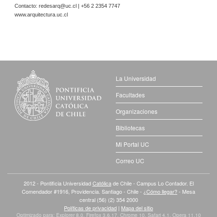
Contacto:
redesarq@uc.cl
| +56 2 2354 7747
www.arquitectura.uc.cl
La Universidad
Facultades
Organizaciones
Bibliotecas
Mi Portal UC
Correo UC
2012 - Pontificia Universidad
Católica
de Chile - Campus Lo Contador. El
Comendador #1916, Providencia. Santiago - Chile -
¿Cómo llegar?
- Mesa
central (56) (2) 354 2000
Políticas de privacidad
|
Mapa del sitio
Optimizado para: Explorer 8.0, Firefox 3.6.17, Chrome 10, Safari 4.1, Opera 11.10