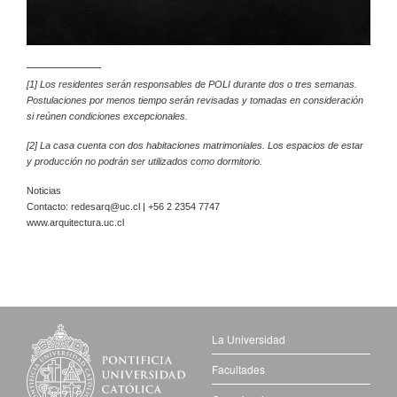
––––––––––––
[1] Los residentes serán responsables de POLI durante dos o tres semanas.
Postulaciones por menos tiempo serán revisadas y tomadas en consideración
si reúnen condiciones excepcionales.
[2] La casa cuenta con dos habitaciones matrimoniales. Los espacios de estar
y producción no podrán ser utilizados como dormitorio.
Noticias
Contacto:
redesarq@uc.cl
| +56 2 2354 7747
www.arquitectura.uc.cl
La Universidad
Facultades