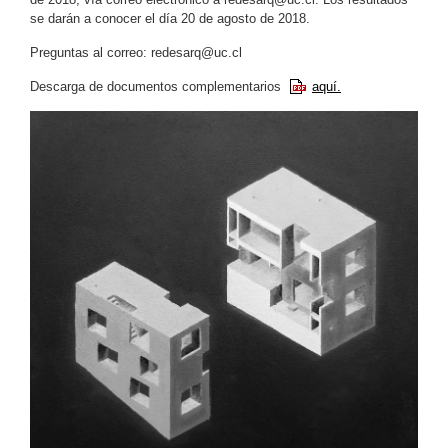
se darán a conocer el día 20 de agosto de 2018.
Preguntas al correo:
redesarq@uc.cl
Descarga de documentos complementarios
aquí.