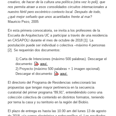
creativo, de hacer de la cultura una política (otra vez lo poli), que
nos permita atraer a esos consolidados circuitos internacionales a
nuestro fértil pero excéntrico contexto local. Después de todo,
¿qué mejor señuelo que unos acantilados frente al mar?
Mauricio Pezo, 2005
En esta primera convocatoria, se invita a los profesores de la
Escuela de Arquitectura UC a participar a través de una residencia
en CASAPOLI durante el mes de octubre de 2018 [1]. La
postulación puede ser individual o colectiva –máximo 4 personas
[2]. Se requerirán dos documentos:
1) Carta de Intenciones (máximo 500 palabras). Descargar el
documento
aquí.
2) Proyecto (máximo 500 palabras + 1 imagen opcional).
Descargar el documento
aquí.
El directorio del Programa de Residencias seleccionará las
propuestas que tengan mayor pertinencia en la secuencia
curatorial del primer programa “89,91”, entendiéndolo como una
colección colectiva de contenido en distintos formatos, teniendo
por tema la casa y su territorio en la región del Biobío.
El plazo de entrega es hasta las 10.00 am del lunes 13 de agosto
de 2018, vía correo electrónico a
redesarq@uc.cl
. Los resultados