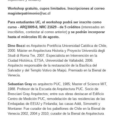
Workshop gratuito, cupos limitados. Inscripciones al correo
magisterpatrimonio@uc.cl
Para estudiantes UC, el workshop podrá ser inscrito como
curso - ARQ3009-8, NRC 21629 - de 5 créditos
(interesados en
inscribirlos, contestar al correo anterior)
y se podrán incorporar
hasta el miércoles 01 de agosto.
Dino Bozzi
es Arquitecto Pontificia Universidad Católica de Chile,
2000. Máster en Arquitectura Historia y Proyecto Università degli
Studi di Roma Tre, 2007. Especialista en Intervención en la
Ciudad Histórica, ETSA, Universidad de Vallalodid, 2006.
Arquitecto responsable de la restauración de la Basílica del
Salvador y del Templo Votivo de Maipú. Premiado en la Bienal de
Venecia.
Sebastian Gray
es arquitecto PUC, 1985; Master of Science MIT,
1988. Profesor de la Escuela de Arquitectura PUC. Socio de
Bresciani Gray Arquitectos; entre sus obras destacan el Edificio
Centro de Medición PUC, remodelación de las residencias de las
Embajadas de EEUU y Finlandia; las casas Addi, Simonetti y
Montaner. Fue curador de los pabellones de Chile en la Bienal de
Venecia 2002, 2004 y 2010; curador de la Bienal de Arquitectura