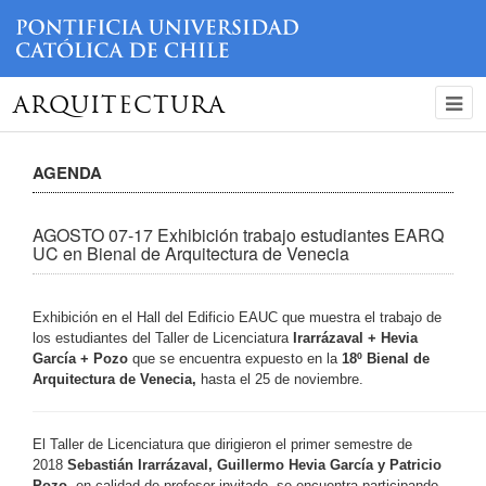
ARQUITECTURA
AGENDA
AGOSTO 07-17 Exhibición trabajo estudiantes EARQ
UC en Bienal de Arquitectura de Venecia
Exhibición en el Hall del Edificio EAUC que muestra el trabajo de
los estudiantes del Taller de Licenciatura
Irarrázaval + Hevia
García + Pozo
que
se encuentra expuesto en la
18º Bienal de
Arquitectura de Venecia,
hasta el 25 de noviembre.
El Taller de Licenciatura que dirigieron el primer semestre de
2018
Sebastián Irarrázaval, Guillermo Hevia García y Patricio
Pozo
, en calidad de profesor invitado, se encuentra participando