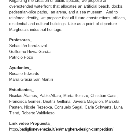
Regarding the creation of public spaces, we propose an
overextended waterfront that allocates an artificial beach, docks,
pedestrian-bike paths, an arena, and a sea museum. And to
reinforce identity, we propose that all future constructions -offices,
residential and cultural buildings- take as a point of departure
Marghera’s industrial heritage.
Profesores_
Sebastián Irarrázaval
Guillermo Hevia García
Patricio Pozo
Ayudantes_
Rosario Edwards
María Gracia San Martín
Estudiantes_
Nicolás Álamos, Pablo Alfaro, María Berizzo, Christian Caris,
Francisca Gómez, Beatriz Gellona, Javiera Magallón, Marcela
Pasten, Nicole Rezepka, Conzuelo Sagal, Carla Schwartz, Luna
Tisné, Roberto Valdivieso.
Link video Propuesta_
http://padiglionevenezia.it/en/marghera-design-competition/