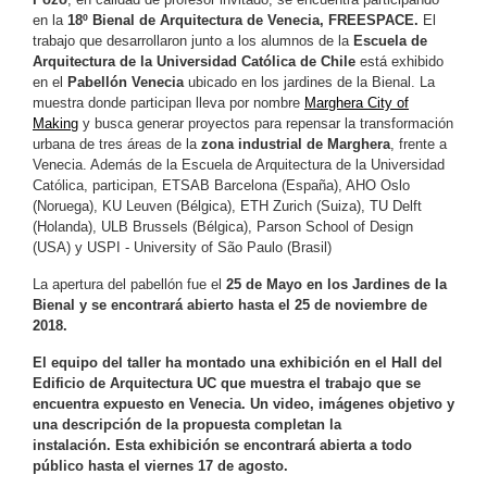
en la
18º Bienal de Arquitectura de Venecia, FREESPACE.
El
trabajo que desarrollaron junto a los alumnos de la
Escuela de
Arquitectura de la Universidad Católica de Chile
está exhibido
en el
Pabellón Venecia
ubicado en los jardines de la Bienal. La
muestra donde participan lleva por nombre
Marghera City of
Making
y busca generar proyectos para repensar la transformación
urbana de tres áreas de la
zona industrial de Marghera
, frente a
Venecia. Además de la Escuela de Arquitectura de la Universidad
Católica, participan, ETSAB Barcelona (España), AHO Oslo
(Noruega), KU Leuven (Bélgica), ETH Zurich (Suiza), TU Delft
(Holanda), ULB Brussels (Bélgica), Parson School of Design
(USA) y USPI - University of São Paulo (Brasil)
La apertura del pabellón fue el
25 de Mayo en los Jardines de la
Bienal y se encontrará abierto hasta el 25 de noviembre de
2018.
El equipo del taller ha montado una exhibición en el Hall del
Edificio de Arquitectura UC que muestra el trabajo que se
encuentra expuesto en Venecia. Un video, imágenes objetivo y
una descripción
de la propuesta completan la
instalación.
Esta exhibición se encontrará abierta a todo
público hasta el viernes 17 de agosto.